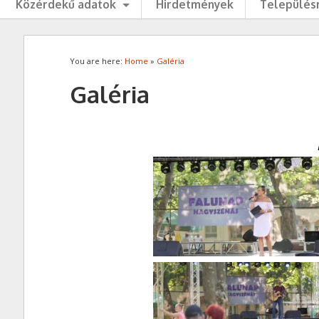
Közérdekű adatok
Hirdetmények
Településr
You are here:
Home
»
Galéria
Galéria