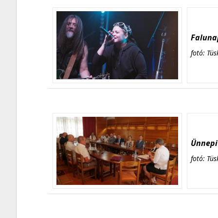
Falunap
fotó: Tüs
Ünnepi 
fotó: Tüs