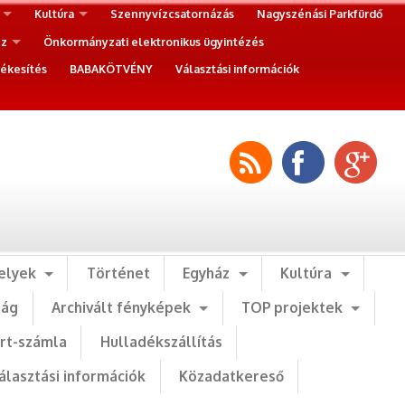
Kultúra
Szennyvízcsatornázás
Nagyszénási Parkfürdő
ez
Önkormányzati elektronikus ügyintézés
ékesítés
BABAKÖTVÉNY
Választási információk
elyek
Történet
Egyház
Kultúra
ság
Archivált fényképek
TOP projektek
art-számla
Hulladékszállítás
álasztási információk
Közadatkereső