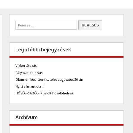
Legutóbbi bejegyzések
Vízkorlátozás
Pályázati felhívás
Ökumenikus istentisztelet augusztus 20-án
Nyitás hamarosan!
HŐSÉGRIADÓ – Kijelölt hűsölőhelyek
Archívum