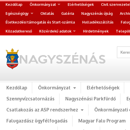
Kezdőlap
Önkormányzat
Elérhetőségek
Civil szervezete
Egészségügy
Oktatás
Galéria
Nagyszénás újság
Archi
Életkezdési támogatás és Start-számla
Hulladékszállítás
Falu
Közadatkereső
Közérdekű adatok
Hirdetmények
Települ
Kezdőlap
Önkormányzat
Elérhetőségek
Szennyvízcsatornázás
Nagyszénási Parkfürdő
E
Csatlakozás az ASP rendszerhez
Önkormányzati 
Falugazdász ügyfélfogadás
Magyar Falu Program