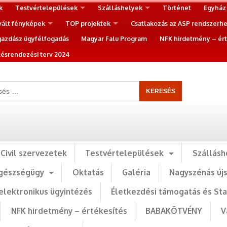
k
Testvértelepülések
Szálláshelyek
Történet
Egyház
vált fényképek
TOP projektek
Csatlakozás az ASP rendszerh
gazdász ügyfélfogadás
Magyar Falu Program
NFK hirdetmény – ért
ésrendezési terv 2024
Civil szervezetek
Testvértelepülések
Szállásh
gészségügy
Oktatás
Galéria
Nagyszénás új
elektronikus ügyintézés
Életkezdési támogatás és St
NFK hirdetmény – értékesítés
BABAKÖTVÉNY
V