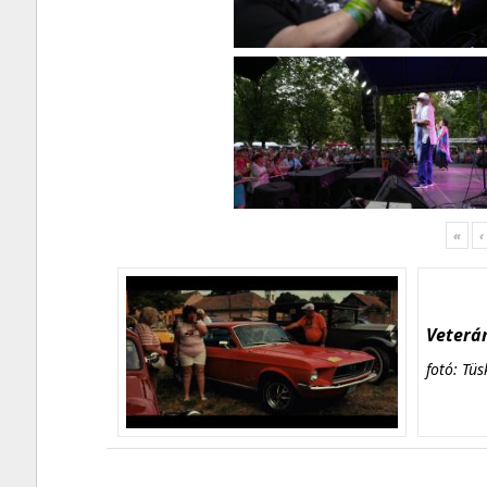
«
‹
Veterán
fotó: Tüs