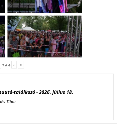
›
»
1
A
4
autó-találkozó - 2026. július 18.
kés Tibor