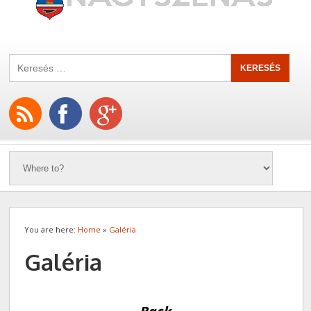
You are here:
Home
»
Galéria
Galéria