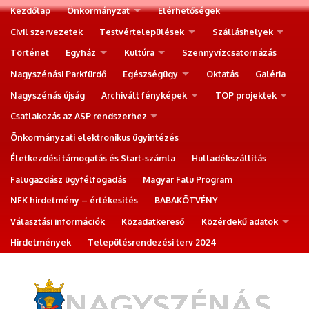
Kezdőlap
Önkormányzat
Elérhetőségek
Civil szervezetek
Testvértelepülések
Szálláshelyek
Történet
Egyház
Kultúra
Szennyvízcsatornázás
Nagyszénási Parkfürdő
Egészségügy
Oktatás
Galéria
Nagyszénás újság
Archivált fényképek
TOP projektek
Csatlakozás az ASP rendszerhez
Önkormányzati elektronikus ügyintézés
Életkezdési támogatás és Start-számla
Hulladékszállítás
Falugazdász ügyfélfogadás
Magyar Falu Program
NFK hirdetmény – értékesítés
BABAKÖTVÉNY
Választási információk
Közadatkereső
Közérdekű adatok
Hirdetmények
Településrendezési terv 2024