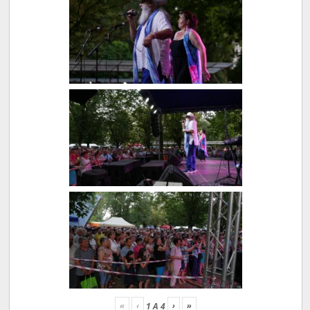
«
‹
›
»
1
A
4