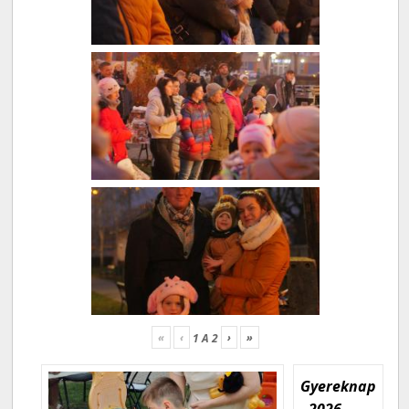
«
‹
›
»
1
A
2
Gyereknap
- 2026.