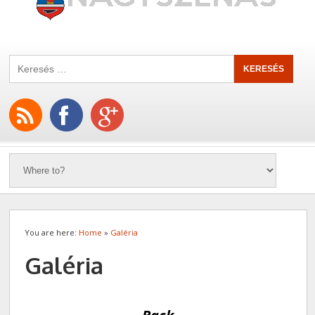
You are here:
Home
»
Galéria
Galéria