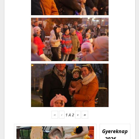
«
‹
›
»
1
A
2
Gyereknap
- 2026.