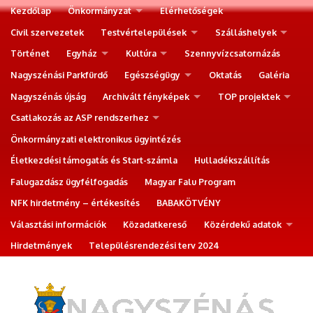
Kezdőlap
Önkormányzat
Elérhetőségek
Civil szervezetek
Testvértelepülések
Szálláshelyek
Történet
Egyház
Kultúra
Szennyvízcsatornázás
Nagyszénási Parkfürdő
Egészségügy
Oktatás
Galéria
Nagyszénás újság
Archivált fényképek
TOP projektek
Csatlakozás az ASP rendszerhez
Önkormányzati elektronikus ügyintézés
Életkezdési támogatás és Start-számla
Hulladékszállítás
Falugazdász ügyfélfogadás
Magyar Falu Program
NFK hirdetmény – értékesítés
BABAKÖTVÉNY
Választási információk
Közadatkereső
Közérdekű adatok
Hirdetmények
Településrendezési terv 2024