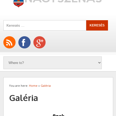
You are here:
Home
»
Galéria
Galéria