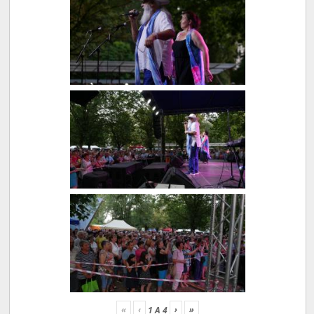
«
‹
›
»
1
A
4