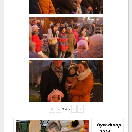
«
‹
›
»
1
A
2
Gyereknap
- 2026.