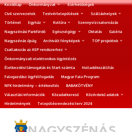
Kezdőlap
Önkormányzat
Elérhetőségek
Civil szervezetek
Testvértelepülések
Szálláshelyek
Történet
Egyház
Kultúra
Szennyvízcsatornázás
Nagyszénási Parkfürdő
Egészségügy
Oktatás
Galéria
Nagyszénás újság
Archivált fényképek
TOP projektek
Csatlakozás az ASP rendszerhez
Önkormányzati elektronikus ügyintézés
Életkezdési támogatás és Start-számla
Hulladékszállítás
Falugazdász ügyfélfogadás
Magyar Falu Program
NFK hirdetmény – értékesítés
BABAKÖTVÉNY
Választási információk
Közadatkereső
Közérdekű adatok
Hirdetmények
Településrendezési terv 2024