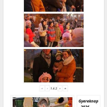
«
‹
›
»
1
A
2
Gyereknap
- 2026.