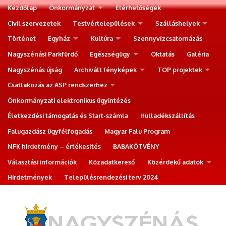
Kezdőlap
Önkormányzat
Elérhetőségek
Civil szervezetek
Testvértelepülések
Szálláshelyek
Történet
Egyház
Kultúra
Szennyvízcsatornázás
Nagyszénási Parkfürdő
Egészségügy
Oktatás
Galéria
Nagyszénás újság
Archivált fényképek
TOP projektek
Csatlakozás az ASP rendszerhez
Önkormányzati elektronikus ügyintézés
Életkezdési támogatás és Start-számla
Hulladékszállítás
Falugazdász ügyfélfogadás
Magyar Falu Program
NFK hirdetmény – értékesítés
BABAKÖTVÉNY
Választási információk
Közadatkereső
Közérdekű adatok
Hirdetmények
Településrendezési terv 2024