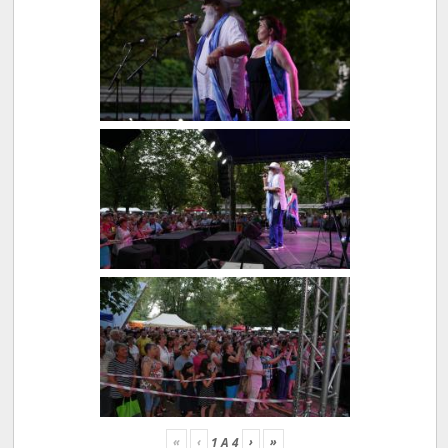
«
‹
›
»
1
A
4