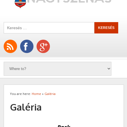
You are here:
Home
»
Galéria
Galéria