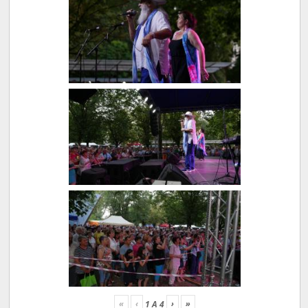
«
‹
›
»
1
A
4