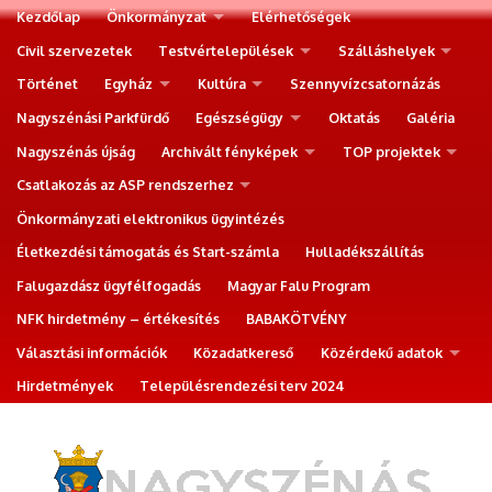
Kezdőlap
Önkormányzat
Elérhetőségek
Civil szervezetek
Testvértelepülések
Szálláshelyek
Történet
Egyház
Kultúra
Szennyvízcsatornázás
Nagyszénási Parkfürdő
Egészségügy
Oktatás
Galéria
Nagyszénás újság
Archivált fényképek
TOP projektek
Csatlakozás az ASP rendszerhez
Önkormányzati elektronikus ügyintézés
Életkezdési támogatás és Start-számla
Hulladékszállítás
Falugazdász ügyfélfogadás
Magyar Falu Program
NFK hirdetmény – értékesítés
BABAKÖTVÉNY
Választási információk
Közadatkereső
Közérdekű adatok
Hirdetmények
Településrendezési terv 2024