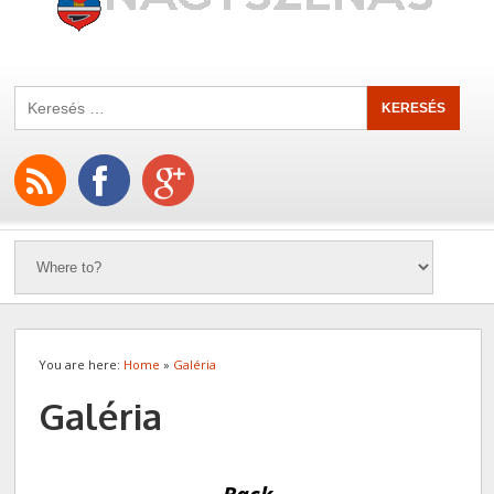
You are here:
Home
»
Galéria
Galéria