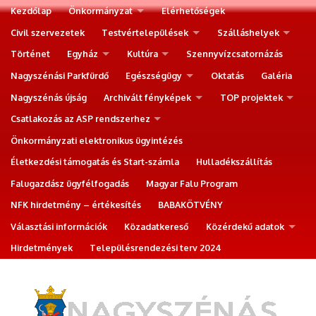
Kezdőlap
Önkormányzat
Elérhetőségek
Civil szervezetek
Testvértelepülések
Szálláshelyek
Történet
Egyház
Kultúra
Szennyvízcsatornázás
Nagyszénási Parkfürdő
Egészségügy
Oktatás
Galéria
Nagyszénás újság
Archivált fényképek
TOP projektek
Csatlakozás az ASP rendszerhez
Önkormányzati elektronikus ügyintézés
Életkezdési támogatás és Start-számla
Hulladékszállítás
Falugazdász ügyfélfogadás
Magyar Falu Program
NFK hirdetmény – értékesítés
BABAKÖTVÉNY
Választási információk
Közadatkereső
Közérdekű adatok
Hirdetmények
Településrendezési terv 2024