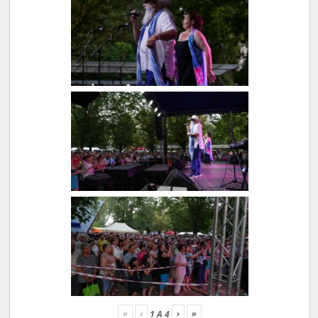
«
‹
›
»
1
A
4