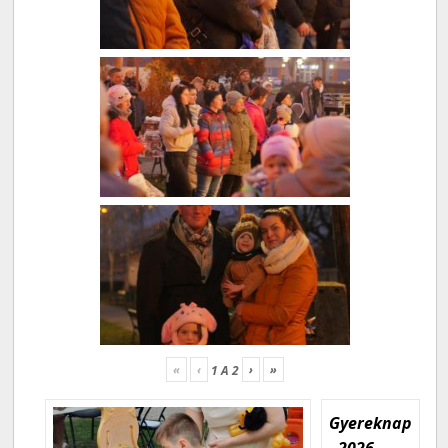
«
‹
›
»
1
A
2
Gyereknap
- 2026.