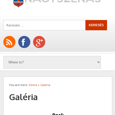
You are here:
Home
»
Galéria
Galéria