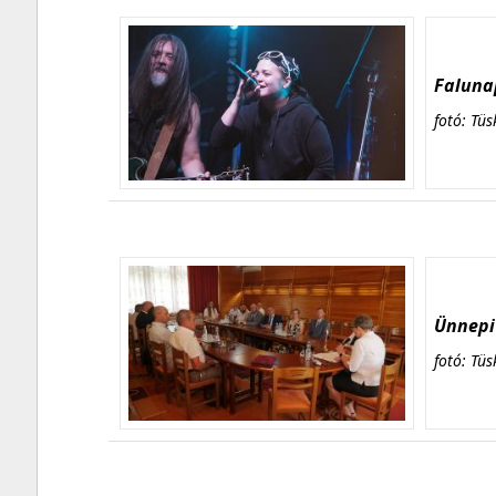
Falunap
fotó: Tüs
Ünnepi 
fotó: Tüs