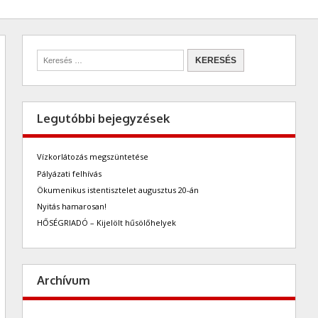
Legutóbbi bejegyzések
Vízkorlátozás megszüntetése
Pályázati felhívás
Ökumenikus istentisztelet augusztus 20-án
Nyitás hamarosan!
HŐSÉGRIADÓ – Kijelölt hűsölőhelyek
Archívum