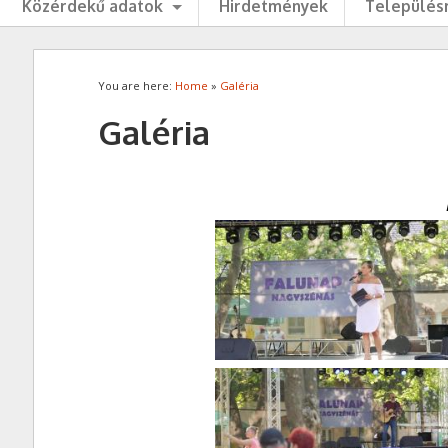
Közérdekű adatok
Hirdetmények
Településr
You are here:
Home
»
Galéria
Galéria