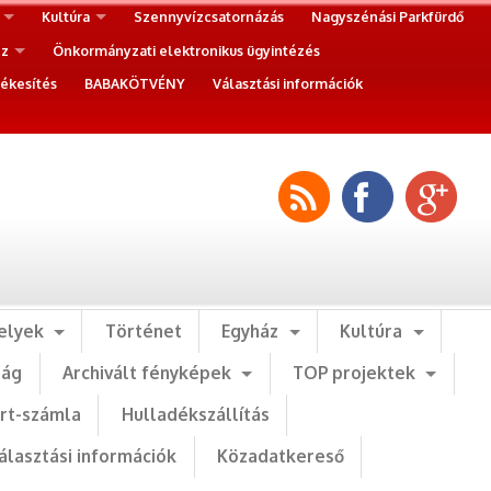
Kultúra
Szennyvízcsatornázás
Nagyszénási Parkfürdő
ez
Önkormányzati elektronikus ügyintézés
ékesítés
BABAKÖTVÉNY
Választási információk
elyek
Történet
Egyház
Kultúra
ság
Archivált fényképek
TOP projektek
art-számla
Hulladékszállítás
álasztási információk
Közadatkereső