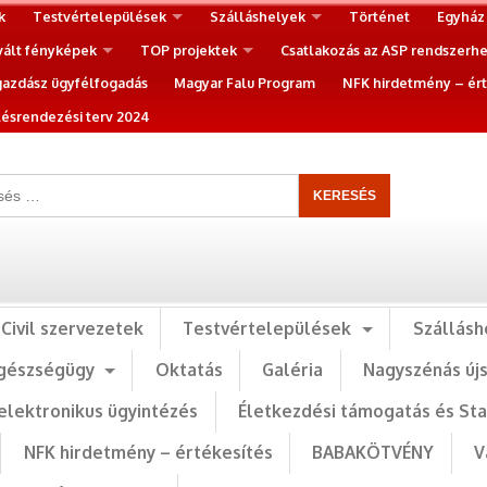
k
Testvértelepülések
Szálláshelyek
Történet
Egyház
vált fényképek
TOP projektek
Csatlakozás az ASP rendszerh
gazdász ügyfélfogadás
Magyar Falu Program
NFK hirdetmény – ért
ésrendezési terv 2024
Civil szervezetek
Testvértelepülések
Szállásh
gészségügy
Oktatás
Galéria
Nagyszénás új
elektronikus ügyintézés
Életkezdési támogatás és St
NFK hirdetmény – értékesítés
BABAKÖTVÉNY
V