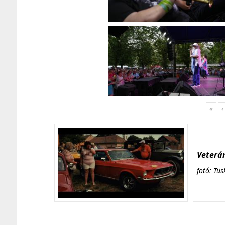
«
‹
Veterán
fotó: Tüs