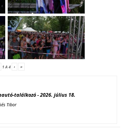
›
»
1
A
4
autó-találkozó - 2026. július 18.
kés Tibor