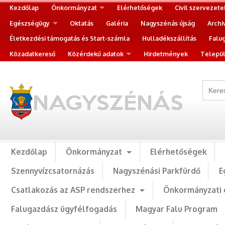
Kezdőlap
Önkormányzat
Elérhetőségek
Civil szervezete
Egészségügy
Oktatás
Galéria
Nagyszénás újság
Archi
Életkezdési támogatás és Start-számla
Hulladékszállítás
Falu
Közadatkereső
Közérdekű adatok
Hirdetmények
Települ
Kezdőlap
Önkormányzat
Elérhetőségek
Szennyvízcsatornázás
Nagyszénási Parkfürdő
E
Csatlakozás az ASP rendszerhez
Önkormányzati 
Falugazdász ügyfélfogadás
Magyar Falu Program