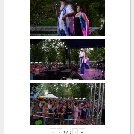
«
‹
›
»
1
A
4