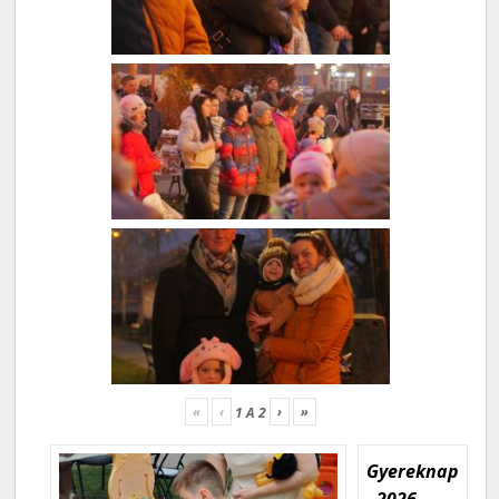
«
‹
›
»
1
A
2
Gyereknap
- 2026.