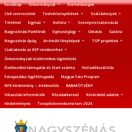
Kezdőlap
Önkormányzat
Elérhetőségek
Civil szervezetek
Testvértelepülések
Szálláshelyek
Történet
Egyház
Kultúra
Szennyvízcsatornázás
Nagyszénási Parkfürdő
Egészségügy
Oktatás
Galéria
Nagyszénás újság
Archivált fényképek
TOP projektek
Csatlakozás az ASP rendszerhez
Önkormányzati elektronikus ügyintézés
Életkezdési támogatás és Start-számla
Hulladékszállítás
Falugazdász ügyfélfogadás
Magyar Falu Program
NFK hirdetmény – értékesítés
BABAKÖTVÉNY
Választási információk
Közadatkereső
Közérdekű adatok
Hirdetmények
Településrendezési terv 2024