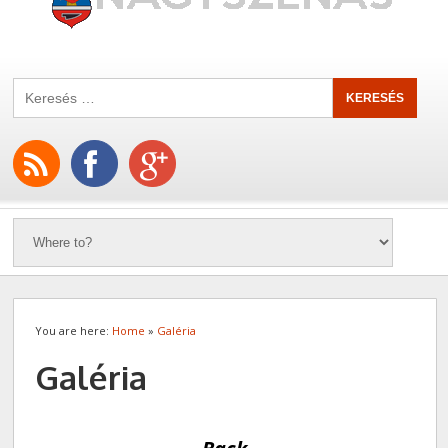
You are here:
Home
»
Galéria
Galéria