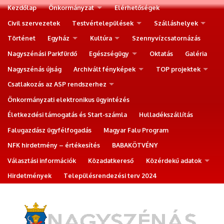
Kezdőlap
Önkormányzat
Elérhetőségek
Civil szervezetek
Testvértelepülések
Szálláshelyek
Történet
Egyház
Kultúra
Szennyvízcsatornázás
Nagyszénási Parkfürdő
Egészségügy
Oktatás
Galéria
Nagyszénás újság
Archivált fényképek
TOP projektek
Csatlakozás az ASP rendszerhez
Önkormányzati elektronikus ügyintézés
Életkezdési támogatás és Start-számla
Hulladékszállítás
Falugazdász ügyfélfogadás
Magyar Falu Program
NFK hirdetmény – értékesítés
BABAKÖTVÉNY
Választási információk
Közadatkereső
Közérdekű adatok
Hirdetmények
Településrendezési terv 2024