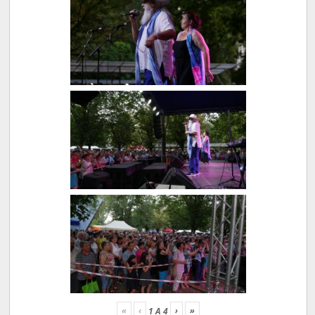
«
‹
›
»
1
A
4