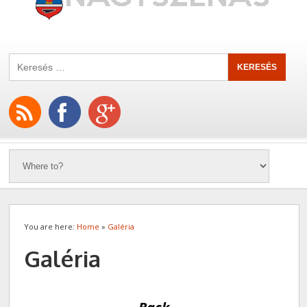
You are here:
Home
»
Galéria
Galéria