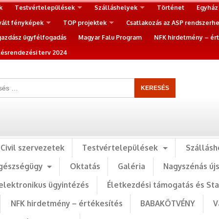
k
Testvértelepülések
Szálláshelyek
Történet
Egyház
vált fényképek
TOP projektek
Csatlakozás az ASP rendszerh
gazdász ügyfélfogadás
Magyar Falu Program
NFK hirdetmény – ért
ésrendezési terv 2024
Civil szervezetek
Testvértelepülések
Szállásh
gészségügy
Oktatás
Galéria
Nagyszénás új
elektronikus ügyintézés
Életkezdési támogatás és St
NFK hirdetmény – értékesítés
BABAKÖTVÉNY
V