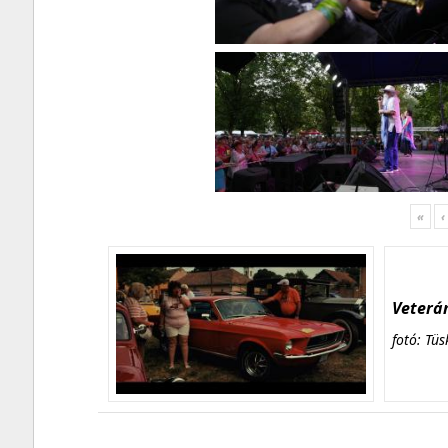
«
‹
Veterán
fotó: Tüs