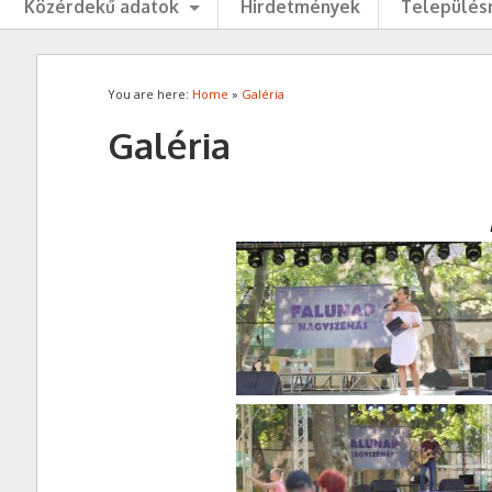
Közérdekű adatok
Hirdetmények
Településr
You are here:
Home
»
Galéria
Galéria