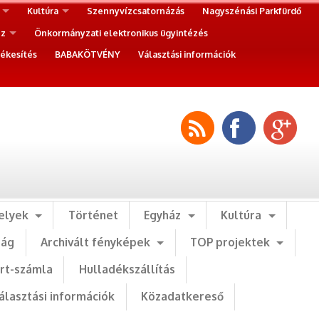
Kultúra
Szennyvízcsatornázás
Nagyszénási Parkfürdő
ez
Önkormányzati elektronikus ügyintézés
ékesítés
BABAKÖTVÉNY
Választási információk
elyek
Történet
Egyház
Kultúra
ság
Archivált fényképek
TOP projektek
art-számla
Hulladékszállítás
álasztási információk
Közadatkereső