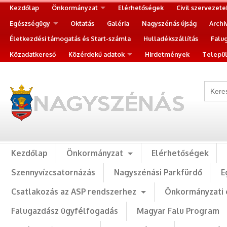
Kezdőlap
Önkormányzat
Elérhetőségek
Civil szervezete
Egészségügy
Oktatás
Galéria
Nagyszénás újság
Archi
Életkezdési támogatás és Start-számla
Hulladékszállítás
Falu
Közadatkereső
Közérdekű adatok
Hirdetmények
Települ
Kezdőlap
Önkormányzat
Elérhetőségek
Szennyvízcsatornázás
Nagyszénási Parkfürdő
E
Csatlakozás az ASP rendszerhez
Önkormányzati 
Falugazdász ügyfélfogadás
Magyar Falu Program