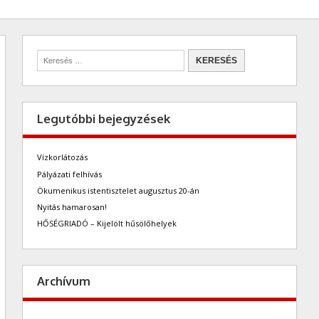
Legutóbbi bejegyzések
Vízkorlátozás
Pályázati felhívás
Ökumenikus istentisztelet augusztus 20-án
Nyitás hamarosan!
HŐSÉGRIADÓ – Kijelölt hűsölőhelyek
Archívum