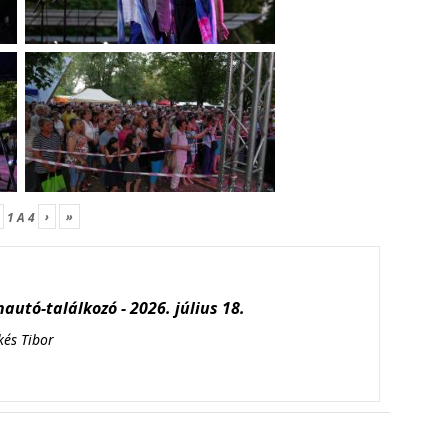
›
»
1
A
4
autó-találkozó - 2026. július 18.
kés Tibor