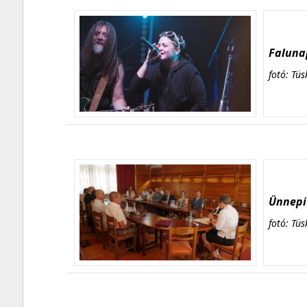
Falunap
fotó: Tüs
Ünnepi 
fotó: Tüs