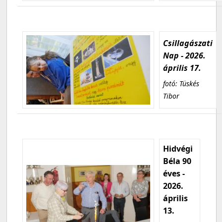
Csillagászati
Nap - 2026.
április 17.
fotó: Tüskés
Tibor
Hidvégi
Béla 90
éves -
2026.
április
13.