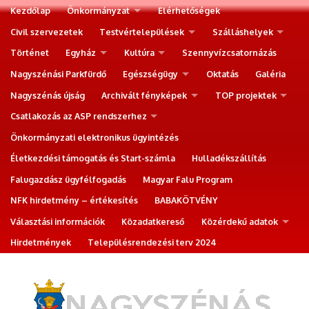
Kezdőlap
Önkormányzat
Elérhetőségek
Civil szervezetek
Testvértelepülések
Szálláshelyek
Történet
Egyház
Kultúra
Szennyvízcsatornázás
Nagyszénási Parkfürdő
Egészségügy
Oktatás
Galéria
Nagyszénás újság
Archivált fényképek
TOP projektek
Csatlakozás az ASP rendszerhez
Önkormányzati elektronikus ügyintézés
Életkezdési támogatás és Start-számla
Hulladékszállítás
Falugazdász ügyfélfogadás
Magyar Falu Program
NFK hirdetmény – értékesítés
BABAKÖTVÉNY
Választási információk
Közadatkereső
Közérdekű adatok
Hirdetmények
Településrendezési terv 2024