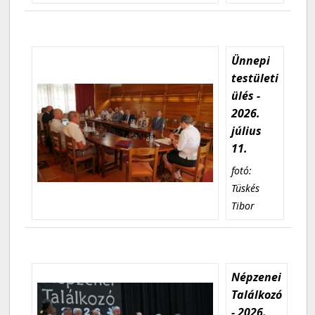
Ünnepi
testületi
ülés -
2026.
július
11.
fotó:
Tüskés
Tibor
Népzenei
Találkozó
- 2026.