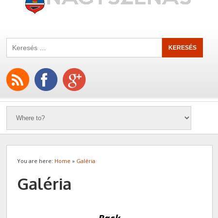
You are here:
Home
»
Galéria
Galéria