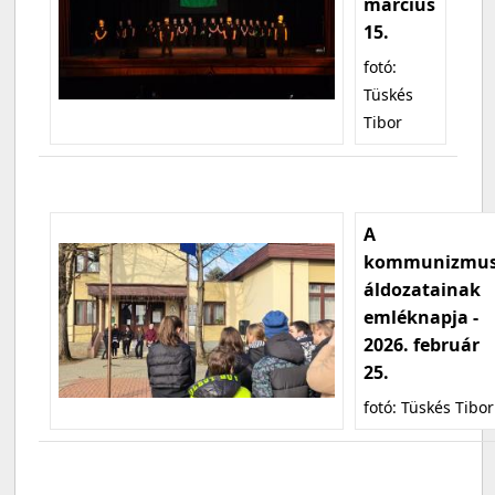
március
15.
fotó:
Tüskés
Tibor
A
kommunizmu
áldozatainak
emléknapja -
2026. február
25.
fotó: Tüskés Tibor