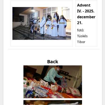
Advent
IV. - 2025.
december
21.
fotó:
Tüskés
Tibor
Back