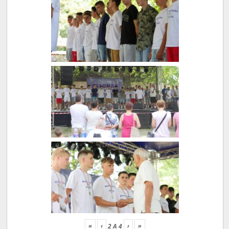
«
‹
›
»
2
A
4