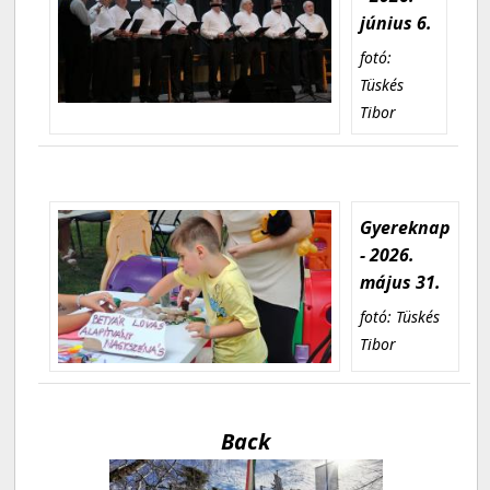
június 6.
fotó:
Tüskés
Tibor
Gyereknap
- 2026.
május 31.
fotó: Tüskés
Tibor
Back