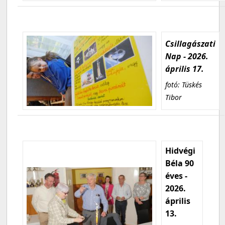
Csillagászati
Nap - 2026.
április 17.
fotó: Tüskés
Tibor
Hidvégi
Béla 90
éves -
2026.
április
13.