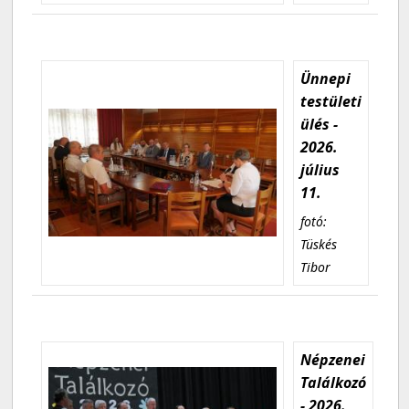
Ünnepi
testületi
ülés -
2026.
július
11.
fotó:
Tüskés
Tibor
Népzenei
Találkozó
- 2026.