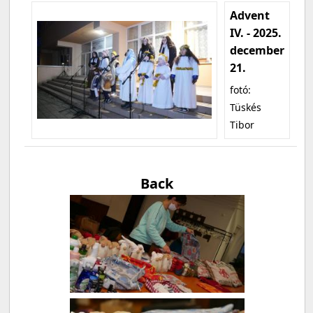
Advent
IV. - 2025.
december
21.
fotó:
Tüskés
Tibor
Back