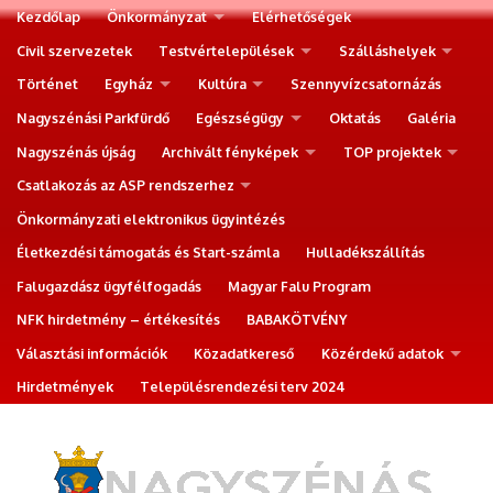
Kezdőlap
Önkormányzat
Elérhetőségek
Civil szervezetek
Testvértelepülések
Szálláshelyek
Történet
Egyház
Kultúra
Szennyvízcsatornázás
Nagyszénási Parkfürdő
Egészségügy
Oktatás
Galéria
Nagyszénás újság
Archivált fényképek
TOP projektek
Csatlakozás az ASP rendszerhez
Önkormányzati elektronikus ügyintézés
Életkezdési támogatás és Start-számla
Hulladékszállítás
Falugazdász ügyfélfogadás
Magyar Falu Program
NFK hirdetmény – értékesítés
BABAKÖTVÉNY
Választási információk
Közadatkereső
Közérdekű adatok
Hirdetmények
Településrendezési terv 2024