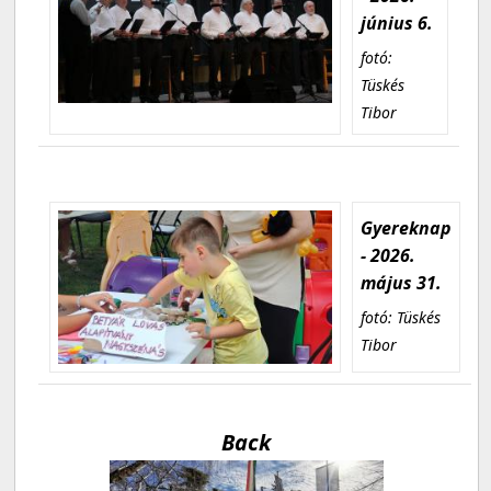
június 6.
fotó:
Tüskés
Tibor
Gyereknap
- 2026.
május 31.
fotó: Tüskés
Tibor
Back