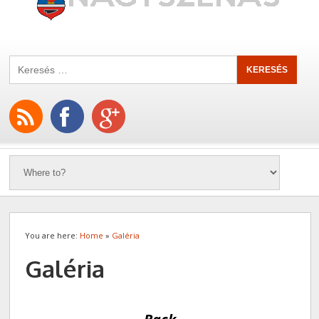
You are here:
Home
»
Galéria
Galéria