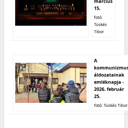
március
15.
fotó:
Tüskés
Tibor
A
kommunizmu
áldozatainak
emléknapja -
2026. február
25.
fotó: Tüskés Tibor