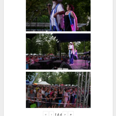
«
‹
›
»
1
A
4