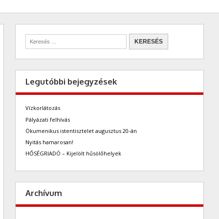
Legutóbbi bejegyzések
Vízkorlátozás
Pályázati felhívás
Ökumenikus istentisztelet augusztus 20-án
Nyitás hamarosan!
HŐSÉGRIADÓ – Kijelölt hűsölőhelyek
Archívum