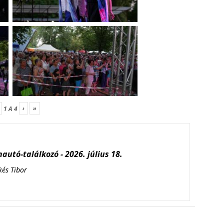
›
»
1
A
4
autó-találkozó - 2026. július 18.
kés Tibor