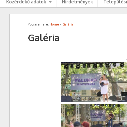
Közérdekű adatok
Hirdetmények
Településr
You are here:
Home
»
Galéria
Galéria