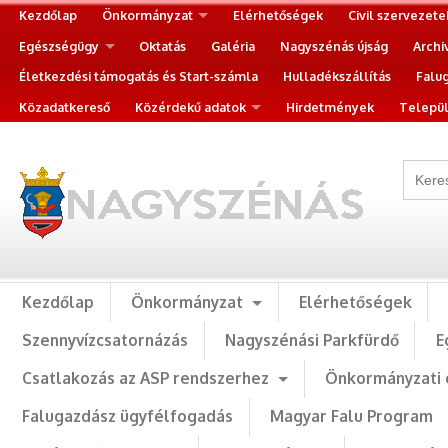
Kezdőlap
Önkormányzat
Elérhetőségek
Civil szervezete
Egészségügy
Oktatás
Galéria
Nagyszénás újság
Archi
Életkezdési támogatás és Start-számla
Hulladékszállítás
Falu
Közadatkereső
Közérdekű adatok
Hirdetmények
Települ
Kezdőlap
Önkormányzat
Elérhetőségek
Szennyvízcsatornázás
Nagyszénási Parkfürdő
E
Csatlakozás az ASP rendszerhez
Önkormányzati 
Falugazdász ügyfélfogadás
Magyar Falu Program