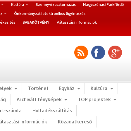
Kultúra
Szennyvízcsatornázás
Nagyszénási Parkfürdő
ez
Önkormányzati elektronikus ügyintézés
ékesítés
BABAKÖTVÉNY
Választási információk
elyek
Történet
Egyház
Kultúra
ság
Archivált fényképek
TOP projektek
art-számla
Hulladékszállítás
álasztási információk
Közadatkereső