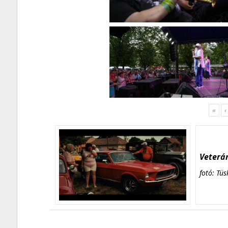
«
‹
Veterán
fotó: Tüs