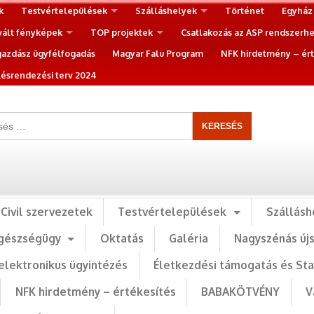
k
Testvértelepülések
Szálláshelyek
Történet
Egyház
vált fényképek
TOP projektek
Csatlakozás az ASP rendszerh
gazdász ügyfélfogadás
Magyar Falu Program
NFK hirdetmény – ért
ésrendezési terv 2024
Civil szervezetek
Testvértelepülések
Szállásh
gészségügy
Oktatás
Galéria
Nagyszénás új
elektronikus ügyintézés
Életkezdési támogatás és St
NFK hirdetmény – értékesítés
BABAKÖTVÉNY
V