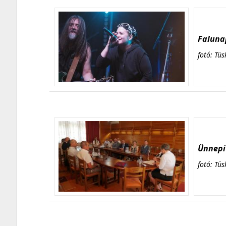
Falunap
fotó: Tüs
Ünnepi 
fotó: Tüs