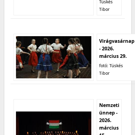
Tüskés
Tibor
Virágvasárnap
- 2026.
március 29.
fotó: Tüskés
Tibor
Nemzeti
ünnep -
2026.
március