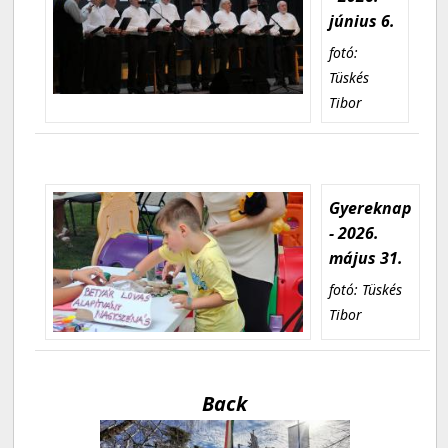
június 6.
fotó:
Tüskés
Tibor
Gyereknap
- 2026.
május 31.
fotó: Tüskés
Tibor
Back