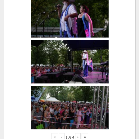
«
‹
›
»
1
A
4