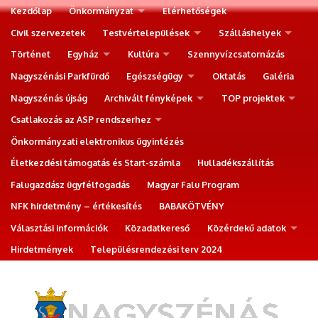
Kezdőlap
Önkormányzat
Elérhetőségek
Civil szervezetek
Testvértelepülések
Szálláshelyek
Történet
Egyház
Kultúra
Szennyvízcsatornázás
Nagyszénási Parkfürdő
Egészségügy
Oktatás
Galéria
Nagyszénás újság
Archivált fényképek
TOP projektek
Csatlakozás az ASP rendszerhez
Önkormányzati elektronikus ügyintézés
Életkezdési támogatás és Start-számla
Hulladékszállítás
Falugazdász ügyfélfogadás
Magyar Falu Program
NFK hirdetmény – értékesítés
BABAKÖTVÉNY
Választási információk
Közadatkereső
Közérdekű adatok
Hirdetmények
Településrendezési terv 2024