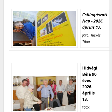
Csillagászati
Nap - 2026.
április 17.
fotó: Tüskés
Tibor
Hidvégi
Béla 90
éves -
2026.
április
13.
fotó: