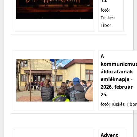
15.
fotó:
Tüskés
Tibor
A
kommunizmu
áldozatainak
emléknapja -
2026. február
25.
fotó: Tüskés Tibor
Advent