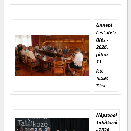
Ünnepi
testületi
ülés -
2026.
július
11.
fotó:
Tüskés
Tibor
Népzenei
Találkozó
- 2026.