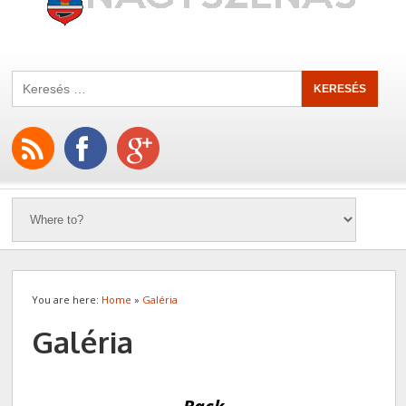
You are here:
Home
»
Galéria
Galéria