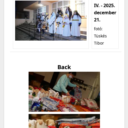
IV. - 2025.
december
21.
fotó:
Tüskés
Tibor
Back