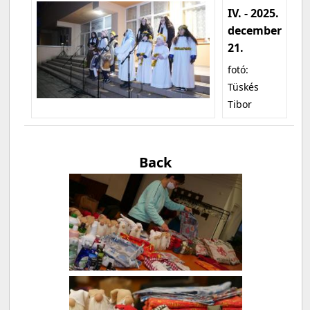
IV. - 2025.
december
21.
fotó:
Tüskés
Tibor
Back