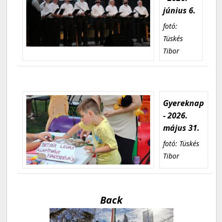
június 6.
fotó:
Tüskés
Tibor
Gyereknap
- 2026.
május 31.
fotó: Tüskés
Tibor
Back