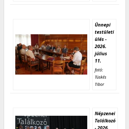
Ünnepi
testületi
ülés -
2026.
július
11.
fotó:
Tüskés
Tibor
Népzenei
Találkozó
- 2026.