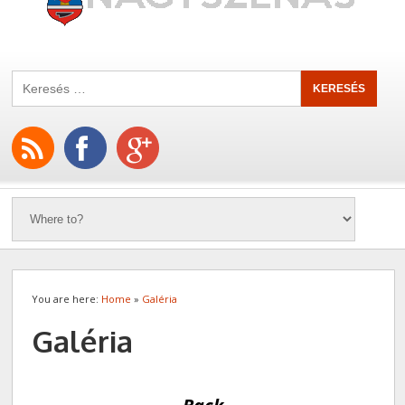
You are here:
Home
»
Galéria
Galéria