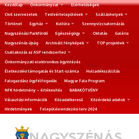
Kezdőlap
Önkormányzat
Elérhetőségek
Civil szervezetek
Testvértelepülések
Szálláshelyek
Történet
Egyház
Kultúra
Szennyvízcsatornázás
Nagyszénási Parkfürdő
Egészségügy
Oktatás
Galéria
Nagyszénás újság
Archivált fényképek
TOP projektek
Csatlakozás az ASP rendszerhez
Önkormányzati elektronikus ügyintézés
Életkezdési támogatás és Start-számla
Hulladékszállítás
Falugazdász ügyfélfogadás
Magyar Falu Program
NFK hirdetmény – értékesítés
BABAKÖTVÉNY
Választási információk
Közadatkereső
Közérdekű adatok
Hirdetmények
Településrendezési terv 2024