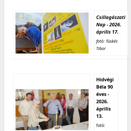
Csillagászati
Nap - 2026.
április 17.
fotó: Tüskés
Tibor
Hidvégi
Béla 90
éves -
2026.
április
13.
fotó: