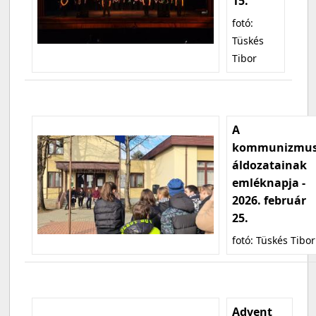
15.
fotó:
Tüskés
Tibor
A
kommunizmu
áldozatainak
emléknapja -
2026. február
25.
fotó: Tüskés Tibor
Advent