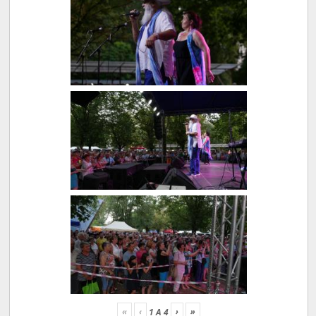
«
‹
›
»
1
A
4