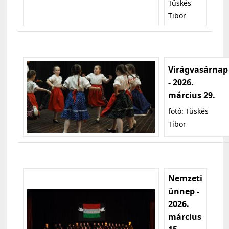
Tüskés
Tibor
Virágvasárnap
- 2026.
március 29.
fotó: Tüskés
Tibor
Nemzeti
ünnep -
2026.
március