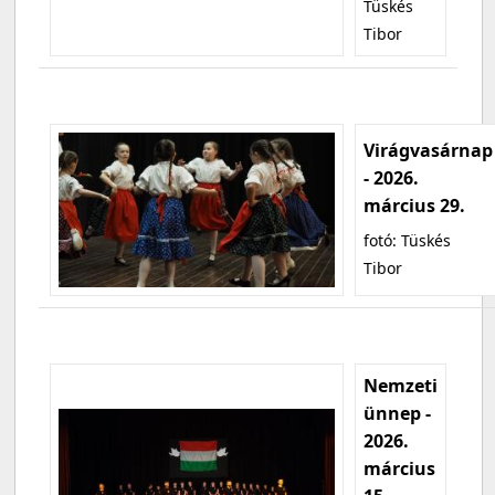
Tüskés
Tibor
Virágvasárnap
- 2026.
március 29.
fotó: Tüskés
Tibor
Nemzeti
ünnep -
2026.
március