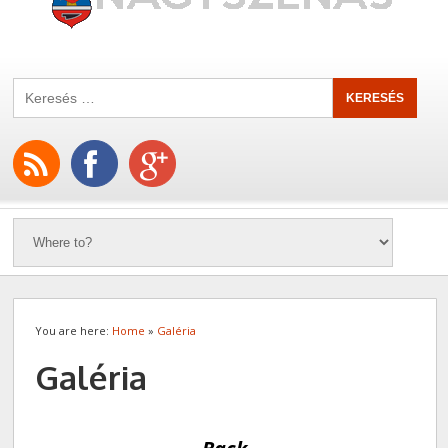
You are here:
Home
»
Galéria
Galéria