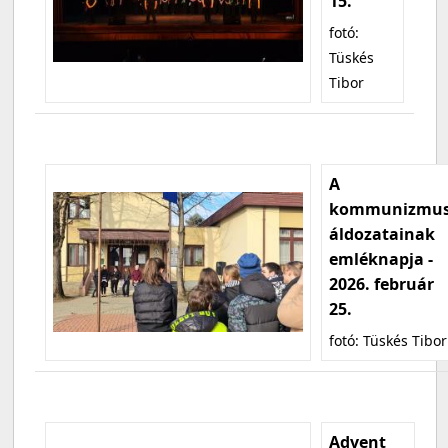
15.
fotó:
Tüskés
Tibor
A
kommunizmu
áldozatainak
emléknapja -
2026. február
25.
fotó: Tüskés Tibor
Advent