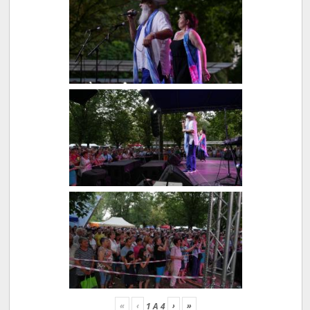
«
‹
›
»
1
A
4