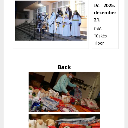
IV. - 2025.
december
21.
fotó:
Tüskés
Tibor
Back