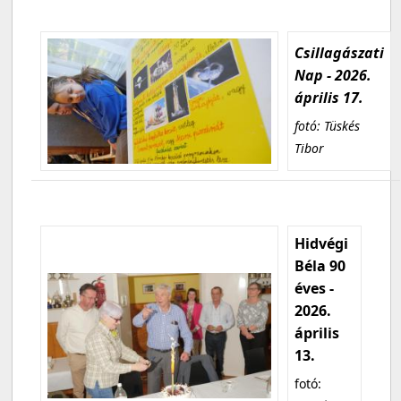
Csillagászati
Nap - 2026.
április 17.
fotó: Tüskés
Tibor
Hidvégi
Béla 90
éves -
2026.
április
13.
fotó: