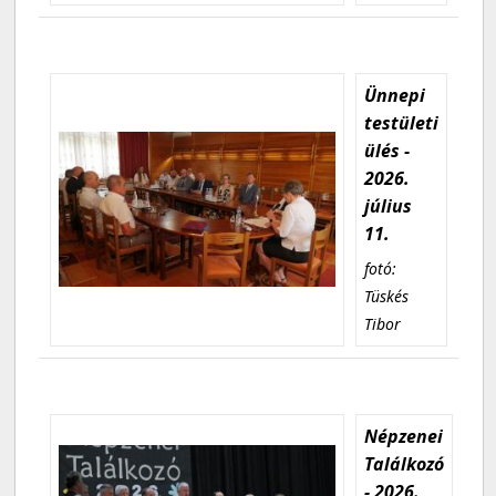
Ünnepi
testületi
ülés -
2026.
július
11.
fotó:
Tüskés
Tibor
Népzenei
Találkozó
- 2026.