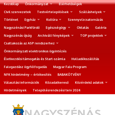
Kezdőlap
Önkormányzat
Elérhetőségek
Civil szervezetek
Testvértelepülések
Szálláshelyek
Történet
Egyház
Kultúra
Szennyvízcsatornázás
Nagyszénási Parkfürdő
Egészségügy
Oktatás
Galéria
Nagyszénás újság
Archivált fényképek
TOP projektek
Csatlakozás az ASP rendszerhez
Önkormányzati elektronikus ügyintézés
Életkezdési támogatás és Start-számla
Hulladékszállítás
Falugazdász ügyfélfogadás
Magyar Falu Program
NFK hirdetmény – értékesítés
BABAKÖTVÉNY
Választási információk
Közadatkereső
Közérdekű adatok
Hirdetmények
Településrendezési terv 2024