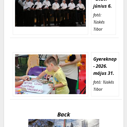
június 6.
fotó:
Tüskés
Tibor
Gyereknap
- 2026.
május 31.
fotó: Tüskés
Tibor
Back