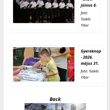
június 6.
fotó:
Tüskés
Tibor
Gyereknap
- 2026.
május 31.
fotó: Tüskés
Tibor
Back