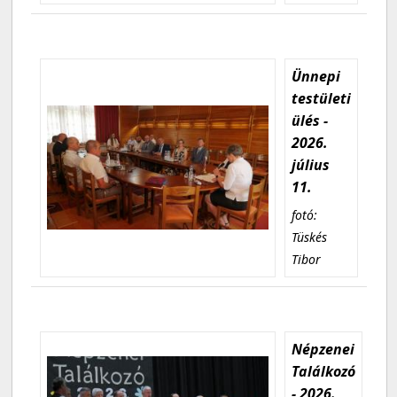
Ünnepi
testületi
ülés -
2026.
július
11.
fotó:
Tüskés
Tibor
Népzenei
Találkozó
- 2026.