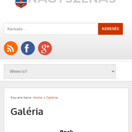
You are here:
Home
»
Galéria
Galéria