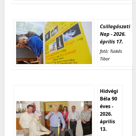
Csillagászati
Nap - 2026.
április 17.
fotó: Tüskés
Tibor
Hidvégi
Béla 90
éves -
2026.
április
13.