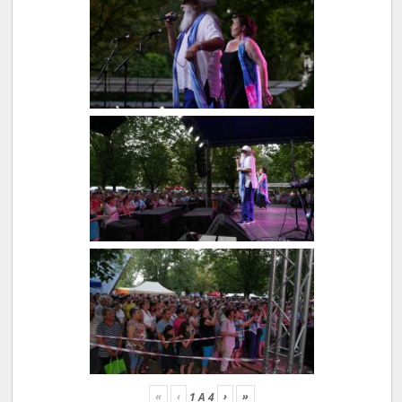
«
‹
›
»
1
A
4