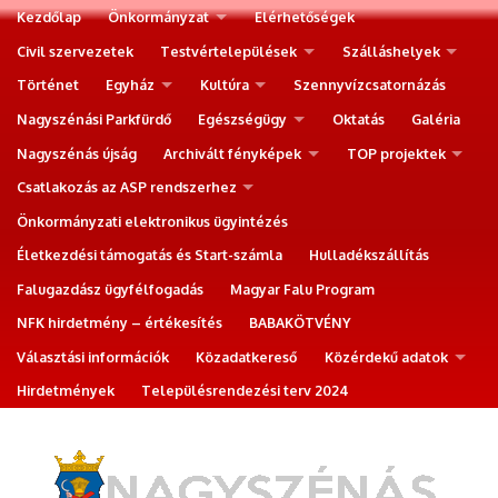
Kezdőlap
Önkormányzat
Elérhetőségek
Civil szervezetek
Testvértelepülések
Szálláshelyek
Történet
Egyház
Kultúra
Szennyvízcsatornázás
Nagyszénási Parkfürdő
Egészségügy
Oktatás
Galéria
Nagyszénás újság
Archivált fényképek
TOP projektek
Csatlakozás az ASP rendszerhez
Önkormányzati elektronikus ügyintézés
Életkezdési támogatás és Start-számla
Hulladékszállítás
Falugazdász ügyfélfogadás
Magyar Falu Program
NFK hirdetmény – értékesítés
BABAKÖTVÉNY
Választási információk
Közadatkereső
Közérdekű adatok
Hirdetmények
Településrendezési terv 2024