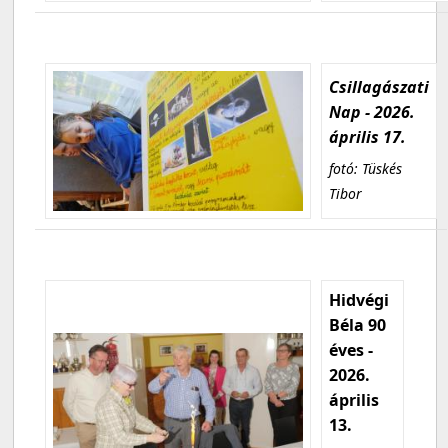
Csillagászati
Nap - 2026.
április 17.
fotó: Tüskés
Tibor
Hidvégi
Béla 90
éves -
2026.
április
13.