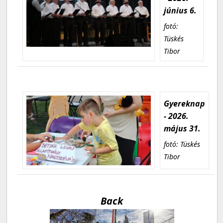
június 6.
fotó:
Tüskés
Tibor
Gyereknap
- 2026.
május 31.
fotó: Tüskés
Tibor
Back