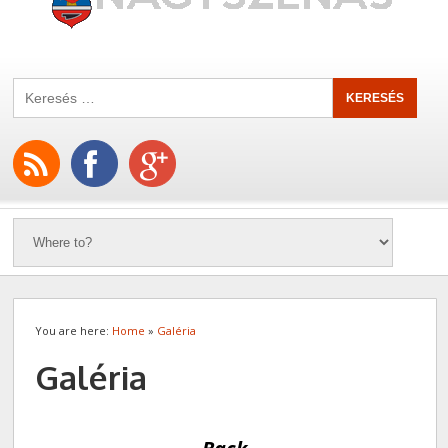
You are here:
Home
»
Galéria
Galéria