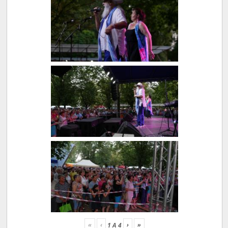
«
‹
›
»
1
A
4