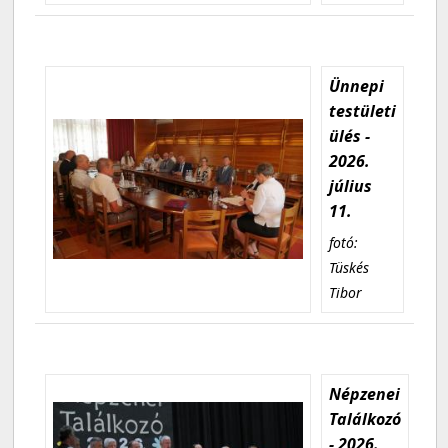
Ünnepi
testületi
ülés -
2026.
július
11.
fotó:
Tüskés
Tibor
Népzenei
Találkozó
- 2026.