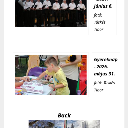
június 6.
fotó:
Tüskés
Tibor
Gyereknap
- 2026.
május 31.
fotó: Tüskés
Tibor
Back