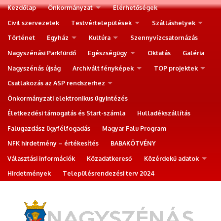
Kezdőlap
Önkormányzat
Elérhetőségek
Civil szervezetek
Testvértelepülések
Szálláshelyek
Történet
Egyház
Kultúra
Szennyvízcsatornázás
Nagyszénási Parkfürdő
Egészségügy
Oktatás
Galéria
Nagyszénás újság
Archivált fényképek
TOP projektek
Csatlakozás az ASP rendszerhez
Önkormányzati elektronikus ügyintézés
Életkezdési támogatás és Start-számla
Hulladékszállítás
Falugazdász ügyfélfogadás
Magyar Falu Program
NFK hirdetmény – értékesítés
BABAKÖTVÉNY
Választási információk
Közadatkereső
Közérdekű adatok
Hirdetmények
Településrendezési terv 2024