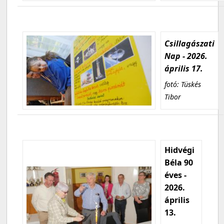
Csillagászati
Nap - 2026.
április 17.
fotó: Tüskés
Tibor
Hidvégi
Béla 90
éves -
2026.
április
13.