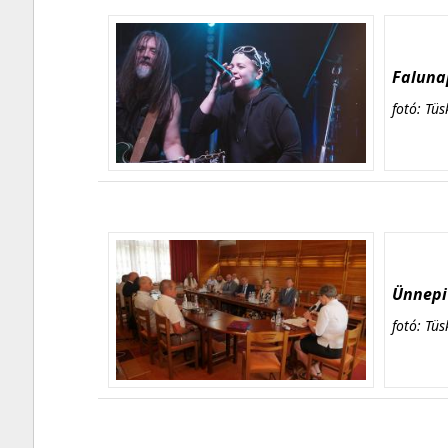
Falunap
fotó: Tüs
Ünnepi 
fotó: Tüs