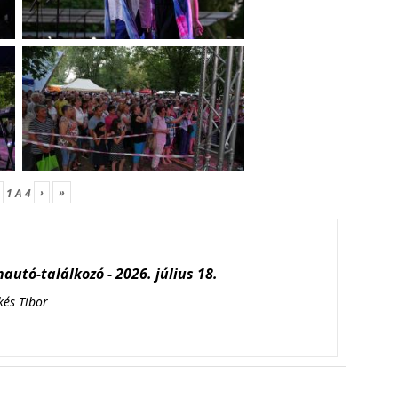
›
»
1
A
4
autó-találkozó - 2026. július 18.
kés Tibor