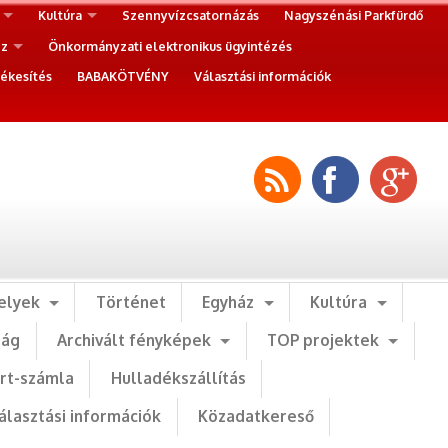
Kultúra
Szennyvízcsatornázás
Nagyszénási Parkfürdő
ez
Önkormányzati elektronikus ügyintézés
ékesítés
BABAKÖTVÉNY
Választási információk
elyek
Történet
Egyház
Kultúra
ság
Archivált fényképek
TOP projektek
art-számla
Hulladékszállítás
álasztási információk
Közadatkereső