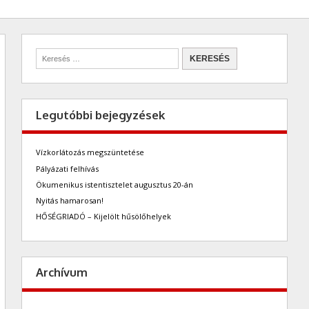
Legutóbbi bejegyzések
Vízkorlátozás megszüntetése
Pályázati felhívás
Ökumenikus istentisztelet augusztus 20-án
Nyitás hamarosan!
HŐSÉGRIADÓ – Kijelölt hűsölőhelyek
Archívum