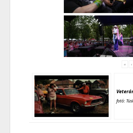
«
‹
Veterán
fotó: Tüs