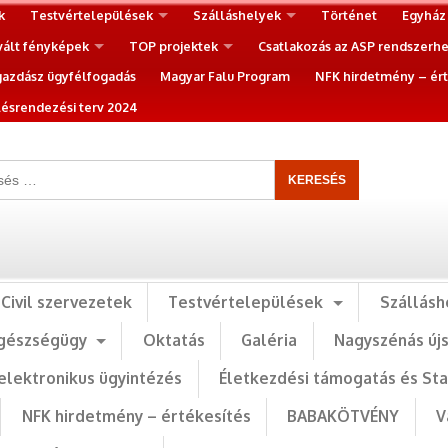
k
Testvértelepülések
Szálláshelyek
Történet
Egyház
vált fényképek
TOP projektek
Csatlakozás az ASP rendszerh
gazdász ügyfélfogadás
Magyar Falu Program
NFK hirdetmény – ért
ésrendezési terv 2024
Civil szervezetek
Testvértelepülések
Szállásh
gészségügy
Oktatás
Galéria
Nagyszénás új
elektronikus ügyintézés
Életkezdési támogatás és St
NFK hirdetmény – értékesítés
BABAKÖTVÉNY
V