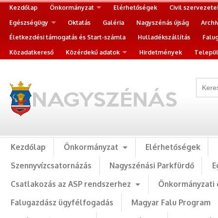
Kezdőlap
Önkormányzat
Elérhetőségek
Civil szervezete
Egészségügy
Oktatás
Galéria
Nagyszénás újság
Archi
Életkezdési támogatás és Start-számla
Hulladékszállítás
Falu
Közadatkereső
Közérdekű adatok
Hirdetmények
Települ
Kezdőlap
Önkormányzat
Elérhetőségek
Szennyvízcsatornázás
Nagyszénási Parkfürdő
E
Csatlakozás az ASP rendszerhez
Önkormányzati 
Falugazdász ügyfélfogadás
Magyar Falu Program