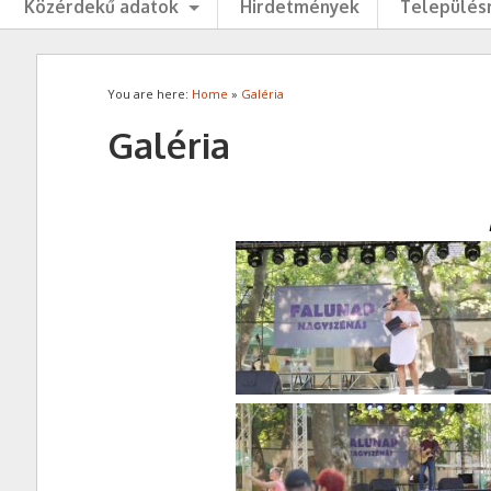
Közérdekű adatok
Hirdetmények
Településr
You are here:
Home
»
Galéria
Galéria