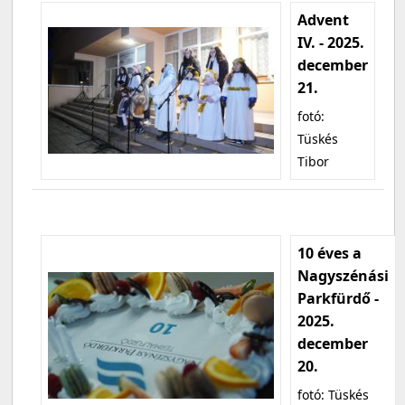
Advent
IV. - 2025.
december
21.
fotó:
Tüskés
Tibor
10 éves a
Nagyszénási
Parkfürdő -
2025.
december
20.
fotó: Tüskés