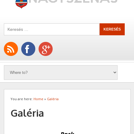
You are here:
Home
»
Galéria
Galéria