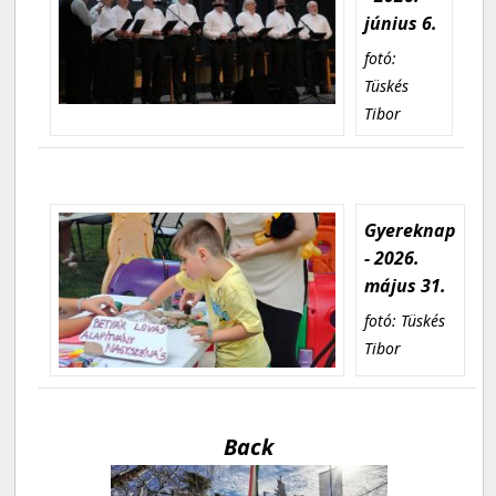
június 6.
fotó:
Tüskés
Tibor
Gyereknap
- 2026.
május 31.
fotó: Tüskés
Tibor
Back