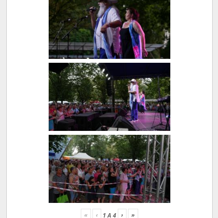
«
‹
›
»
1
A
4