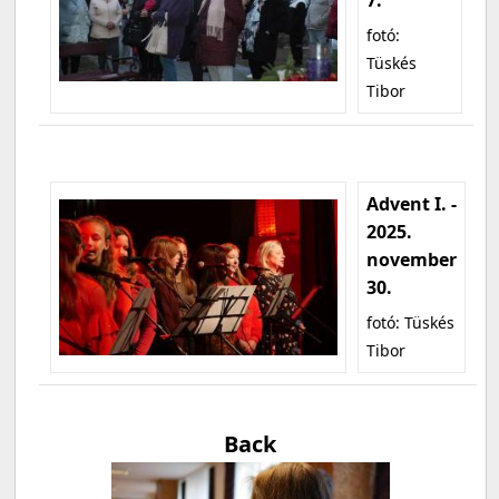
fotó:
Tüskés
Tibor
Advent I. -
2025.
november
30.
fotó: Tüskés
Tibor
Back