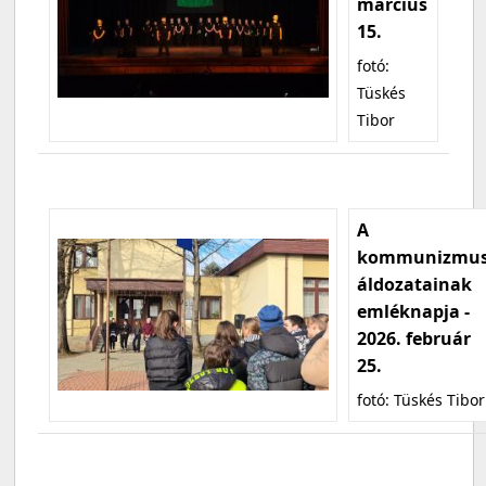
március
15.
fotó:
Tüskés
Tibor
A
kommunizmu
áldozatainak
emléknapja -
2026. február
25.
fotó: Tüskés Tibor