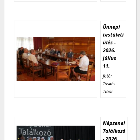
Ünnepi
testületi
ülés -
2026.
július
11.
fotó:
Tüskés
Tibor
Népzenei
Találkozó
- 2026.