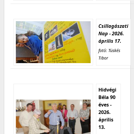
Csillagászati
Nap - 2026.
április 17.
fotó: Tüskés
Tibor
Hidvégi
Béla 90
éves -
2026.
április
13.