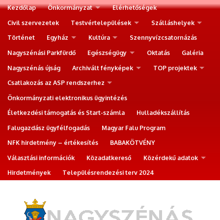
Kezdőlap
Önkormányzat
Elérhetőségek
Civil szervezetek
Testvértelepülések
Szálláshelyek
Történet
Egyház
Kultúra
Szennyvízcsatornázás
Nagyszénási Parkfürdő
Egészségügy
Oktatás
Galéria
Nagyszénás újság
Archivált fényképek
TOP projektek
Csatlakozás az ASP rendszerhez
Önkormányzati elektronikus ügyintézés
Életkezdési támogatás és Start-számla
Hulladékszállítás
Falugazdász ügyfélfogadás
Magyar Falu Program
NFK hirdetmény – értékesítés
BABAKÖTVÉNY
Választási információk
Közadatkereső
Közérdekű adatok
Hirdetmények
Településrendezési terv 2024