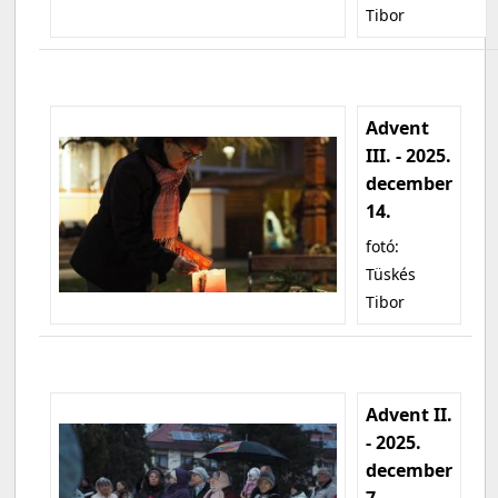
Tibor
Advent
III. - 2025.
december
14.
fotó:
Tüskés
Tibor
Advent II.
- 2025.
december
7.