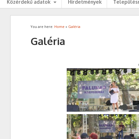
Közérdekű adatok
Hirdetmények
Településr
You are here:
Home
»
Galéria
Galéria