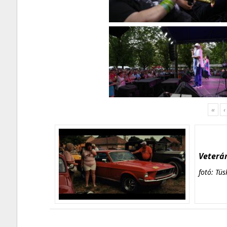
«
‹
Veterán
fotó: Tüs