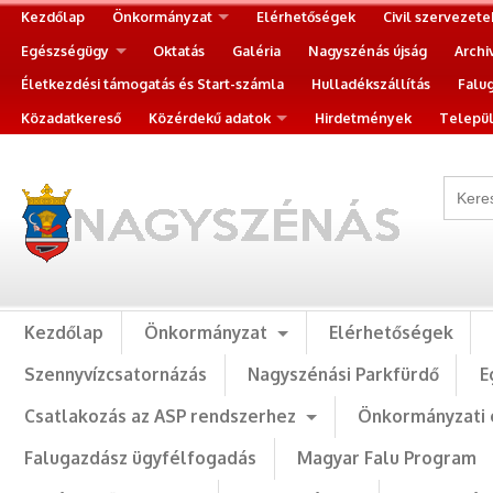
Kezdőlap
Önkormányzat
Elérhetőségek
Civil szervezete
Egészségügy
Oktatás
Galéria
Nagyszénás újság
Archi
Életkezdési támogatás és Start-számla
Hulladékszállítás
Falu
Közadatkereső
Közérdekű adatok
Hirdetmények
Települ
Kezdőlap
Önkormányzat
Elérhetőségek
Szennyvízcsatornázás
Nagyszénási Parkfürdő
E
Csatlakozás az ASP rendszerhez
Önkormányzati 
Falugazdász ügyfélfogadás
Magyar Falu Program