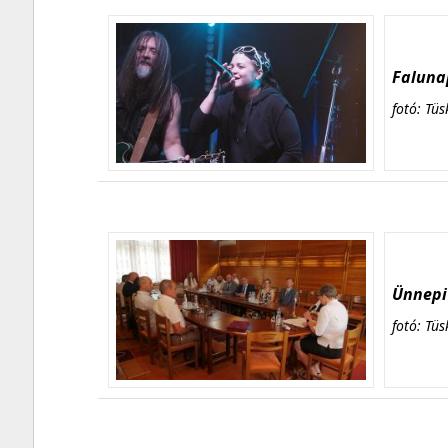
Falunap
fotó: Tüs
Ünnepi 
fotó: Tüs