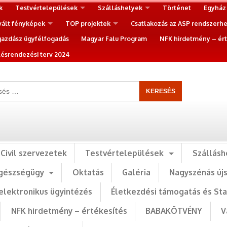
k
Testvértelepülések
Szálláshelyek
Történet
Egyház
vált fényképek
TOP projektek
Csatlakozás az ASP rendszerh
gazdász ügyfélfogadás
Magyar Falu Program
NFK hirdetmény – ért
ésrendezési terv 2024
Civil szervezetek
Testvértelepülések
Szállásh
gészségügy
Oktatás
Galéria
Nagyszénás új
elektronikus ügyintézés
Életkezdési támogatás és St
NFK hirdetmény – értékesítés
BABAKÖTVÉNY
V