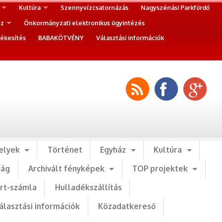
Kultúra
Szennyvízcsatornázás
Nagyszénási Parkfürdő
ez
Önkormányzati elektronikus ügyintézés
ékesítés
BABAKÖTVÉNY
Választási információk
elyek
Történet
Egyház
Kultúra
ság
Archivált fényképek
TOP projektek
art-számla
Hulladékszállítás
álasztási információk
Közadatkereső