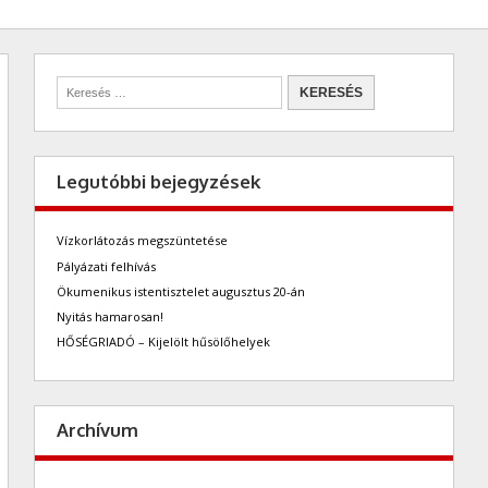
Legutóbbi bejegyzések
Vízkorlátozás megszüntetése
Pályázati felhívás
Ökumenikus istentisztelet augusztus 20-án
Nyitás hamarosan!
HŐSÉGRIADÓ – Kijelölt hűsölőhelyek
Archívum