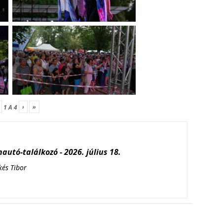
›
»
1
A
4
autó-találkozó - 2026. július 18.
kés Tibor