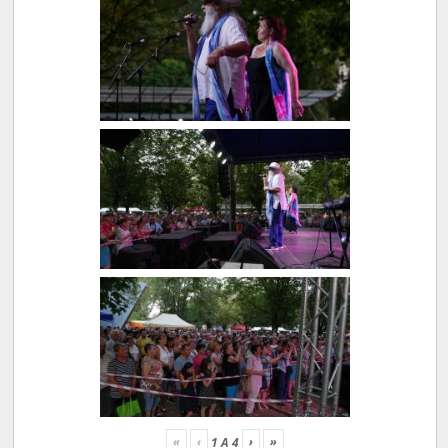
«
‹
›
»
1
A
4