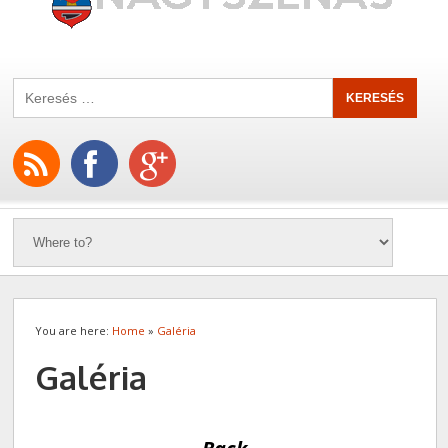
You are here:
Home
»
Galéria
Galéria