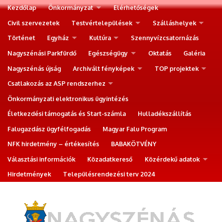
Kezdőlap
Önkormányzat
Elérhetőségek
Civil szervezetek
Testvértelepülések
Szálláshelyek
Történet
Egyház
Kultúra
Szennyvízcsatornázás
Nagyszénási Parkfürdő
Egészségügy
Oktatás
Galéria
Nagyszénás újság
Archivált fényképek
TOP projektek
Csatlakozás az ASP rendszerhez
Önkormányzati elektronikus ügyintézés
Életkezdési támogatás és Start-számla
Hulladékszállítás
Falugazdász ügyfélfogadás
Magyar Falu Program
NFK hirdetmény – értékesítés
BABAKÖTVÉNY
Választási információk
Közadatkereső
Közérdekű adatok
Hirdetmények
Településrendezési terv 2024