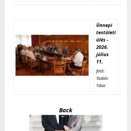
Ünnepi
testületi
ülés -
2026.
július
11.
fotó:
Tüskés
Tibor
Back