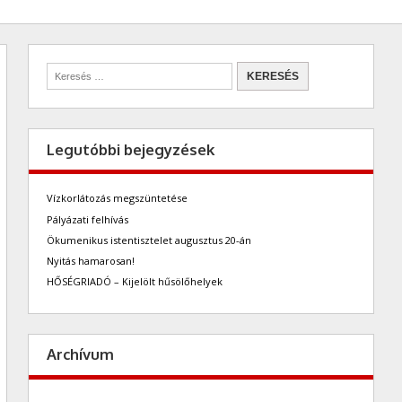
Legutóbbi bejegyzések
Vízkorlátozás megszüntetése
Pályázati felhívás
Ökumenikus istentisztelet augusztus 20-án
Nyitás hamarosan!
HŐSÉGRIADÓ – Kijelölt hűsölőhelyek
Archívum