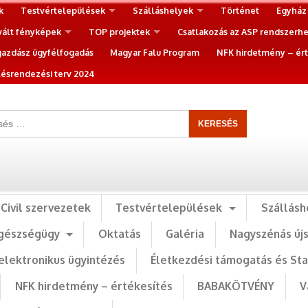
k
Testvértelepülések
Szálláshelyek
Történet
Egyház
vált fényképek
TOP projektek
Csatlakozás az ASP rendszerh
gazdász ügyfélfogadás
Magyar Falu Program
NFK hirdetmény – ért
ésrendezési terv 2024
Civil szervezetek
Testvértelepülések
Szállásh
gészségügy
Oktatás
Galéria
Nagyszénás új
elektronikus ügyintézés
Életkezdési támogatás és St
NFK hirdetmény – értékesítés
BABAKÖTVÉNY
V