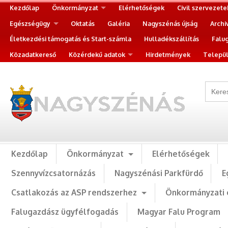
Kezdőlap
Önkormányzat
Elérhetőségek
Civil szervezete
Egészségügy
Oktatás
Galéria
Nagyszénás újság
Archi
Életkezdési támogatás és Start-számla
Hulladékszállítás
Falu
Közadatkereső
Közérdekű adatok
Hirdetmények
Települ
Kezdőlap
Önkormányzat
Elérhetőségek
Szennyvízcsatornázás
Nagyszénási Parkfürdő
E
Csatlakozás az ASP rendszerhez
Önkormányzati 
Falugazdász ügyfélfogadás
Magyar Falu Program