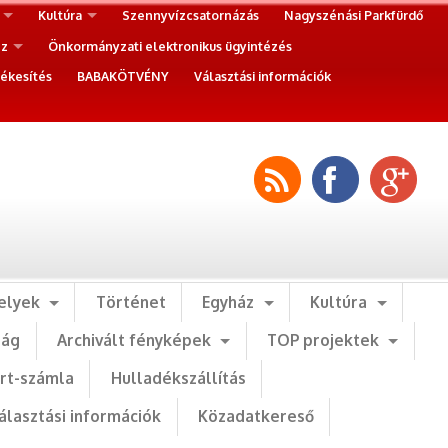
Kultúra
Szennyvízcsatornázás
Nagyszénási Parkfürdő
ez
Önkormányzati elektronikus ügyintézés
ékesítés
BABAKÖTVÉNY
Választási információk
elyek
Történet
Egyház
Kultúra
ság
Archivált fényképek
TOP projektek
art-számla
Hulladékszállítás
álasztási információk
Közadatkereső