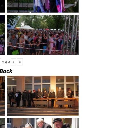
›
»
1
A
4
Back