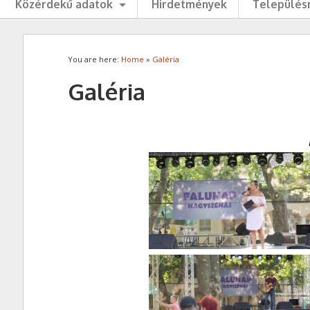
Közérdekű adatok
Hirdetmények
Településr
You are here:
Home
»
Galéria
Galéria