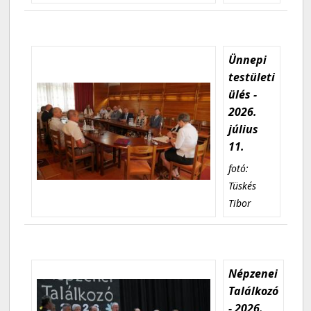
Ünnepi
testületi
ülés -
2026.
július
11.
fotó:
Tüskés
Tibor
Népzenei
Találkozó
- 2026.