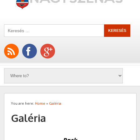
You are here:
Home
»
Galéria
Galéria