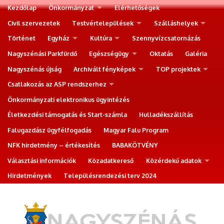
Kezdőlap
Önkormányzat
Elérhetőségek
Civil szervezetek
Testvértelepülések
Szálláshelyek
Történet
Egyház
Kultúra
Szennyvízcsatornázás
Nagyszénási Parkfürdő
Egészségügy
Oktatás
Galéria
Nagyszénás újság
Archivált fényképek
TOP projektek
Csatlakozás az ASP rendszerhez
Önkormányzati elektronikus ügyintézés
Életkezdési támogatás és Start-számla
Hulladékszállítás
Falugazdász ügyfélfogadás
Magyar Falu Program
NFK hirdetmény – értékesítés
BABAKÖTVÉNY
Választási információk
Közadatkereső
Közérdekű adatok
Hirdetmények
Településrendezési terv 2024