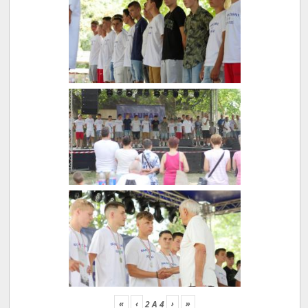
«
‹
›
»
2
A
4