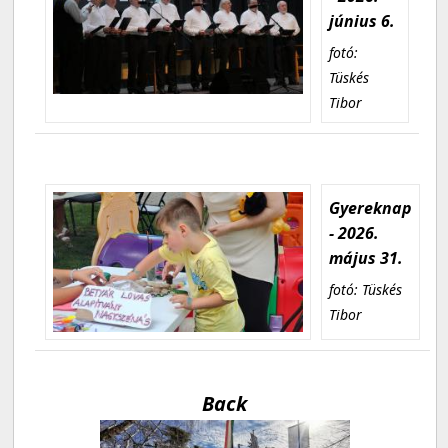
június 6.
fotó:
Tüskés
Tibor
Gyereknap
- 2026.
május 31.
fotó: Tüskés
Tibor
Back