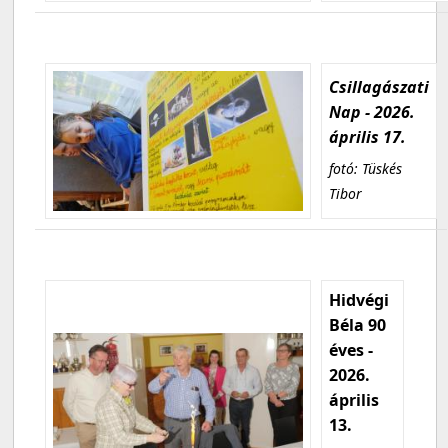
Csillagászati
Nap - 2026.
április 17.
fotó: Tüskés
Tibor
Hidvégi
Béla 90
éves -
2026.
április
13.