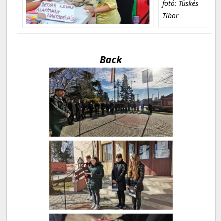
fotó: Tüskés
Tibor
Back