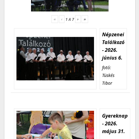
«
‹
›
»
1
A
7
Népzenei
Találkozó
- 2026.
június 6.
fotó:
Tüskés
Tibor
Gyereknap
- 2026.
május 31.