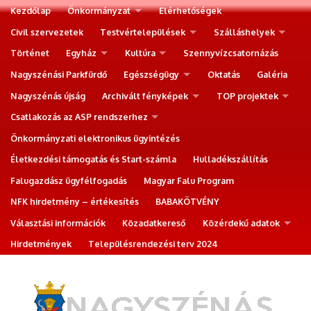
Kezdőlap
Önkormányzat
Elérhetőségek
Civil szervezetek
Testvértelepülések
Szálláshelyek
Történet
Egyház
Kultúra
Szennyvízcsatornázás
Nagyszénási Parkfürdő
Egészségügy
Oktatás
Galéria
Nagyszénás újság
Archivált fényképek
TOP projektek
Csatlakozás az ASP rendszerhez
Önkormányzati elektronikus ügyintézés
Életkezdési támogatás és Start-számla
Hulladékszállítás
Falugazdász ügyfélfogadás
Magyar Falu Program
NFK hirdetmény – értékesítés
BABAKÖTVÉNY
Választási információk
Közadatkereső
Közérdekű adatok
Hirdetmények
Településrendezési terv 2024