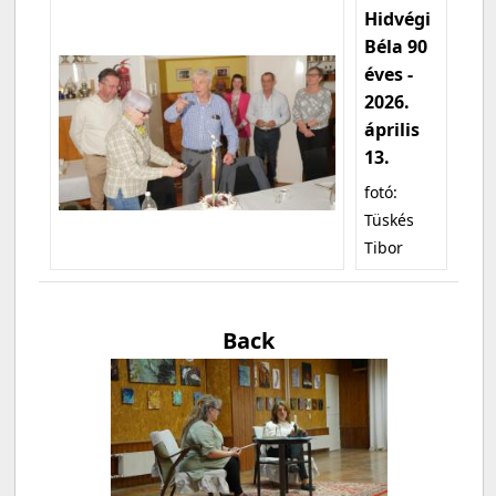
Hidvégi
Béla 90
éves -
2026.
április
13.
fotó:
Tüskés
Tibor
Back