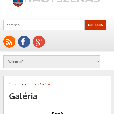
You are here:
Home
»
Galéria
Galéria