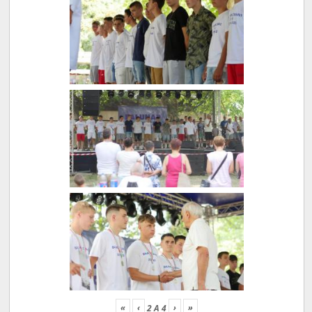
«
‹
›
»
2
A
4