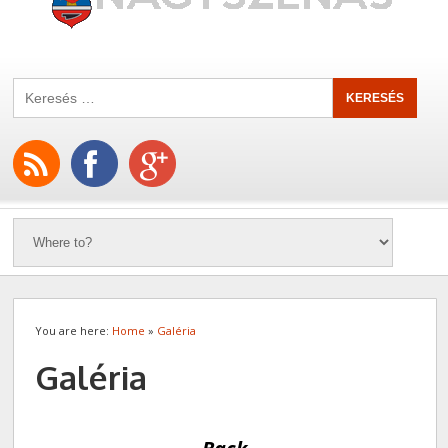
You are here:
Home
»
Galéria
Galéria