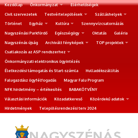
Kezdőlap
Önkormányzat
Elérhetőségek
Civil szervezetek
Testvértelepülések
Szálláshelyek
Történet
Egyház
Kultúra
Szennyvízcsatornázás
Nagyszénási Parkfürdő
Egészségügy
Oktatás
Galéria
Nagyszénás újság
Archivált fényképek
TOP projektek
Csatlakozás az ASP rendszerhez
Önkormányzati elektronikus ügyintézés
Életkezdési támogatás és Start-számla
Hulladékszállítás
Falugazdász ügyfélfogadás
Magyar Falu Program
NFK hirdetmény – értékesítés
BABAKÖTVÉNY
Választási információk
Közadatkereső
Közérdekű adatok
Hirdetmények
Településrendezési terv 2024