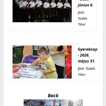
június 6.
fotó:
Tüskés
Tibor
Gyereknap
- 2026.
május 31.
fotó: Tüskés
Tibor
Back