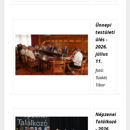
Ünnepi
testületi
ülés -
2026.
július
11.
fotó:
Tüskés
Tibor
Népzenei
Találkozó
- 2026.