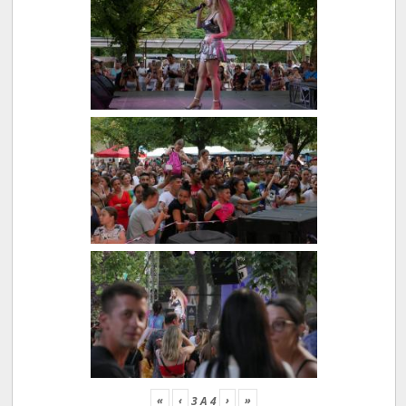
«
‹
›
»
3
A
4