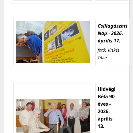
Csillagászati
Nap - 2026.
április 17.
fotó: Tüskés
Tibor
Hidvégi
Béla 90
éves -
2026.
április
13.