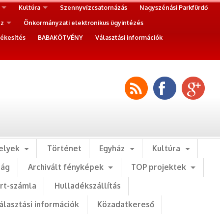
Kultúra
Szennyvízcsatornázás
Nagyszénási Parkfürdő
ez
Önkormányzati elektronikus ügyintézés
ékesítés
BABAKÖTVÉNY
Választási információk
elyek
Történet
Egyház
Kultúra
ság
Archivált fényképek
TOP projektek
art-számla
Hulladékszállítás
álasztási információk
Közadatkereső