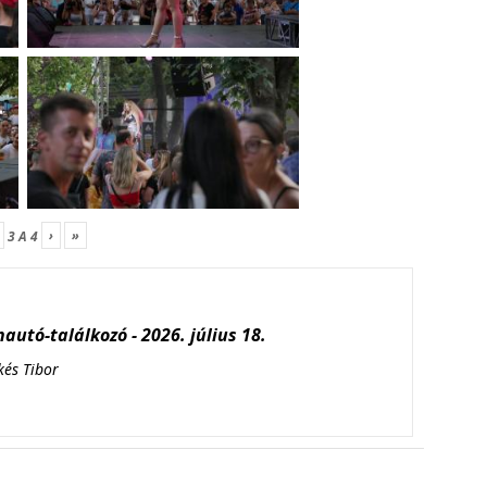
›
»
3
A
4
autó-találkozó - 2026. július 18.
kés Tibor