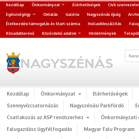
Kezdőlap
Önkormányzat
Elérhetőségek
Civil szervezete
Egészségügy
Oktatás
Galéria
Nagyszénás újság
Archi
Életkezdési támogatás és Start-számla
Hulladékszállítás
Falu
Közadatkereső
Közérdekű adatok
Hirdetmények
Települ
Kezdőlap
Önkormányzat
Elérhetőségek
Szennyvízcsatornázás
Nagyszénási Parkfürdő
E
Csatlakozás az ASP rendszerhez
Önkormányzati 
Falugazdász ügyfélfogadás
Magyar Falu Program