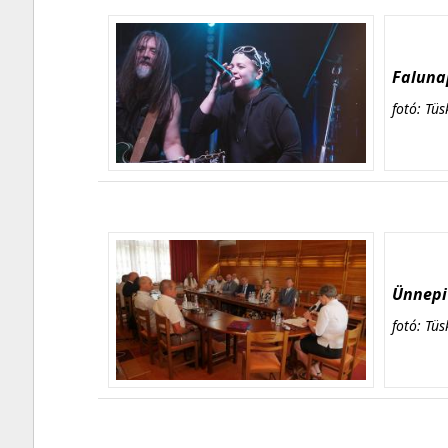
Falunap
fotó: Tüs
Ünnepi 
fotó: Tüs