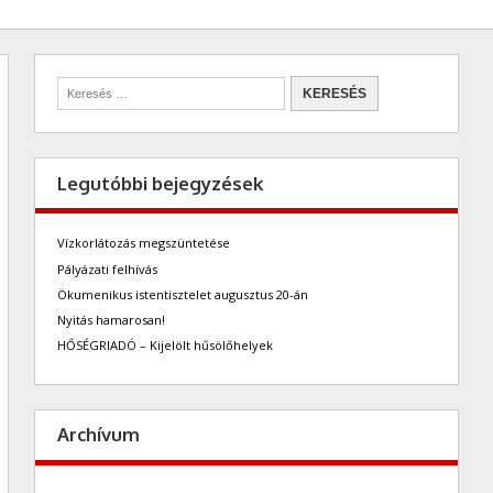
Legutóbbi bejegyzések
Vízkorlátozás megszüntetése
Pályázati felhívás
Ökumenikus istentisztelet augusztus 20-án
Nyitás hamarosan!
HŐSÉGRIADÓ – Kijelölt hűsölőhelyek
Archívum