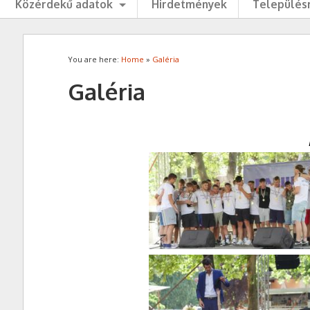
Közérdekű adatok
Hirdetmények
Településr
You are here:
Home
»
Galéria
Galéria