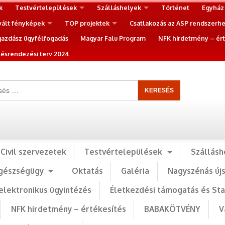
k
Testvértelepülések
Szálláshelyek
Történet
Egyház
vált fényképek
TOP projektek
Csatlakozás az ASP rendszerh
gazdász ügyfélfogadás
Magyar Falu Program
NFK hirdetmény – ért
ésrendezési terv 2024
Civil szervezetek
Testvértelepülések
Szállásh
gészségügy
Oktatás
Galéria
Nagyszénás új
elektronikus ügyintézés
Életkezdési támogatás és St
NFK hirdetmény – értékesítés
BABAKÖTVÉNY
V