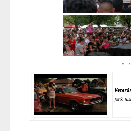
«
‹
Veterán
fotó: Tüs