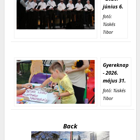
június 6.
fotó:
Tüskés
Tibor
Gyereknap
- 2026.
május 31.
fotó: Tüskés
Tibor
Back