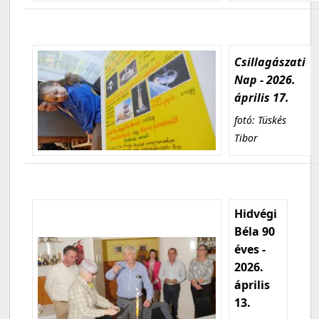
Csillagászati
Nap - 2026.
április 17.
fotó: Tüskés
Tibor
Hidvégi
Béla 90
éves -
2026.
április
13.