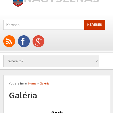
You are here:
Home
»
Galéria
Galéria