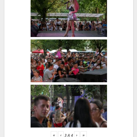
«
‹
›
»
3
A
4