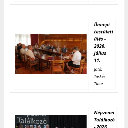
Ünnepi
testületi
ülés -
2026.
július
11.
fotó:
Tüskés
Tibor
Népzenei
Találkozó
- 2026.