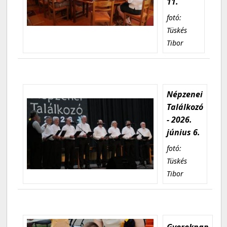
11.
fotó:
Tüskés
Tibor
Népzenei
Találkozó
- 2026.
június 6.
fotó:
Tüskés
Tibor
Gyereknap