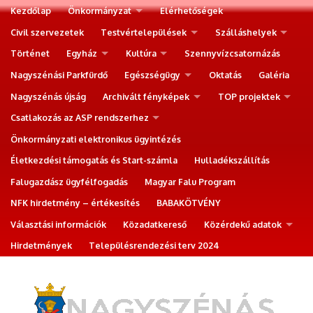
Kezdőlap
Önkormányzat
Elérhetőségek
Civil szervezetek
Testvértelepülések
Szálláshelyek
Történet
Egyház
Kultúra
Szennyvízcsatornázás
Nagyszénási Parkfürdő
Egészségügy
Oktatás
Galéria
Nagyszénás újság
Archivált fényképek
TOP projektek
Csatlakozás az ASP rendszerhez
Önkormányzati elektronikus ügyintézés
Életkezdési támogatás és Start-számla
Hulladékszállítás
Falugazdász ügyfélfogadás
Magyar Falu Program
NFK hirdetmény – értékesítés
BABAKÖTVÉNY
Választási információk
Közadatkereső
Közérdekű adatok
Hirdetmények
Településrendezési terv 2024