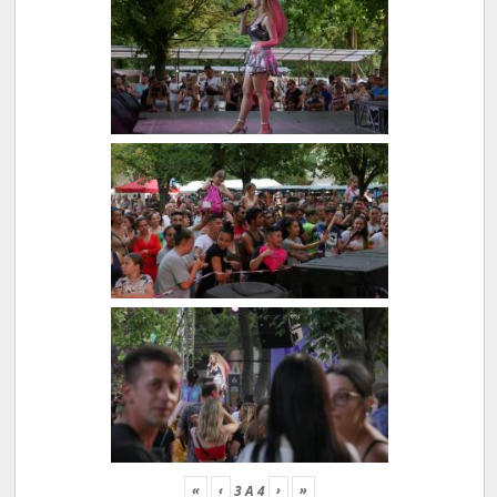
«
‹
›
»
3
A
4