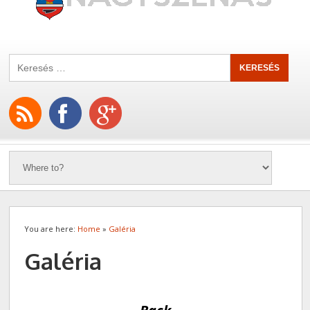
You are here:
Home
»
Galéria
Galéria