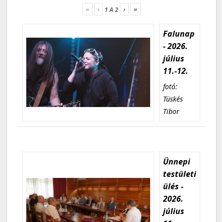
«
‹
›
»
1
A
2
Falunap
- 2026.
július
11.-12.
fotó:
Tüskés
Tibor
Ünnepi
testületi
ülés -
2026.
július