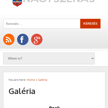
You are here:
Home
»
Galéria
Galéria