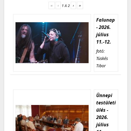
«
‹
›
»
1
A
2
Falunap
- 2026.
július
11.-12.
fotó:
Tüskés
Tibor
Ünnepi
testületi
ülés -
2026.
július