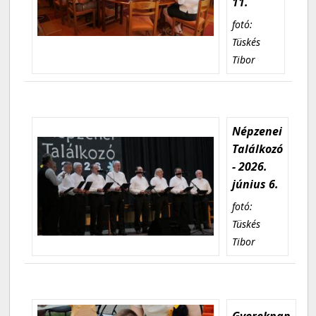
11.
fotó:
Tüskés
Tibor
Népzenei
Találkozó
- 2026.
június 6.
fotó:
Tüskés
Tibor
Gyereknap