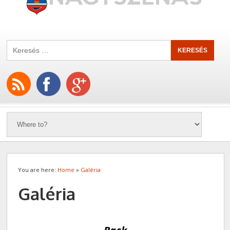
You are here:
Home
»
Galéria
Galéria