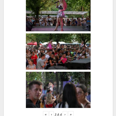
«
‹
›
»
3
A
4