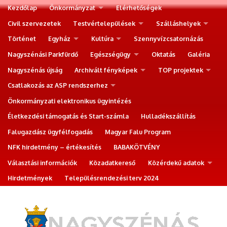
Kezdőlap
Önkormányzat
Elérhetőségek
Civil szervezetek
Testvértelepülések
Szálláshelyek
Történet
Egyház
Kultúra
Szennyvízcsatornázás
Nagyszénási Parkfürdő
Egészségügy
Oktatás
Galéria
Nagyszénás újság
Archivált fényképek
TOP projektek
Csatlakozás az ASP rendszerhez
Önkormányzati elektronikus ügyintézés
Életkezdési támogatás és Start-számla
Hulladékszállítás
Falugazdász ügyfélfogadás
Magyar Falu Program
NFK hirdetmény – értékesítés
BABAKÖTVÉNY
Választási információk
Közadatkereső
Közérdekű adatok
Hirdetmények
Településrendezési terv 2024