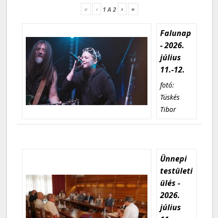
«
‹
›
»
1
A
2
Falunap
- 2026.
július
11.-12.
fotó:
Tüskés
Tibor
Ünnepi
testületi
ülés -
2026.
július