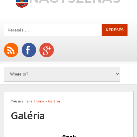
You are here:
Home
»
Galéria
Galéria