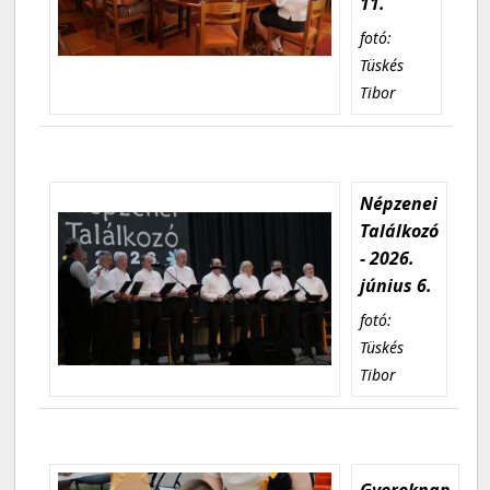
11.
fotó:
Tüskés
Tibor
Népzenei
Találkozó
- 2026.
június 6.
fotó:
Tüskés
Tibor
Gyereknap