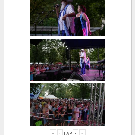
«
‹
›
»
1
A
4