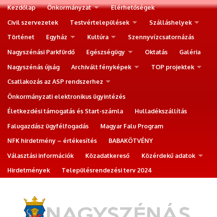
Kezdőlap
Önkormányzat
Elérhetőségek
Civil szervezetek
Testvértelepülések
Szálláshelyek
Történet
Egyház
Kultúra
Szennyvízcsatornázás
Nagyszénási Parkfürdő
Egészségügy
Oktatás
Galéria
Nagyszénás újság
Archivált fényképek
TOP projektek
Csatlakozás az ASP rendszerhez
Önkormányzati elektronikus ügyintézés
Életkezdési támogatás és Start-számla
Hulladékszállítás
Falugazdász ügyfélfogadás
Magyar Falu Program
NFK hirdetmény – értékesítés
BABAKÖTVÉNY
Választási információk
Közadatkereső
Közérdekű adatok
Hirdetmények
Településrendezési terv 2024