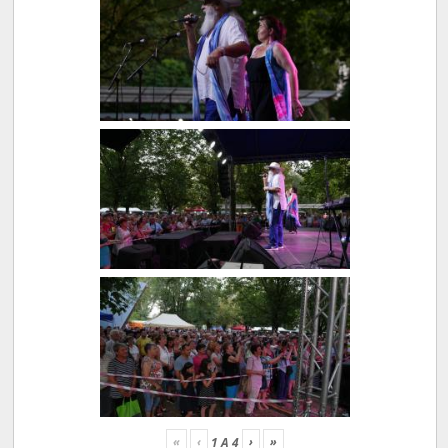
«
‹
›
»
1
A
4