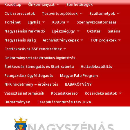
Kezdőlap
Önkormányzat
Elérhetőségek
Civil szervezetek
Testvértelepülések
Szálláshelyek
Történet
Egyház
Kultúra
Szennyvízcsatornázás
Nagyszénási Parkfürdő
Egészségügy
Oktatás
Galéria
Nagyszénás újság
Archivált fényképek
TOP projektek
Csatlakozás az ASP rendszerhez
Önkormányzati elektronikus ügyintézés
Életkezdési támogatás és Start-számla
Hulladékszállítás
Falugazdász ügyfélfogadás
Magyar Falu Program
NFK hirdetmény – értékesítés
BABAKÖTVÉNY
Választási információk
Közadatkereső
Közérdekű adatok
Hirdetmények
Településrendezési terv 2024