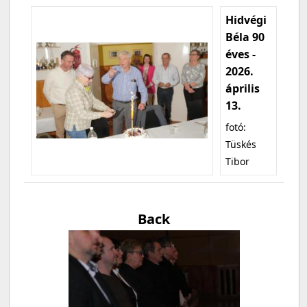
Hidvégi
Béla 90
éves -
2026.
április
13.
fotó:
Tüskés
Tibor
Back