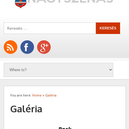
You are here:
Home
»
Galéria
Galéria