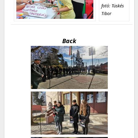
fotó: Tüskés
Tibor
Back