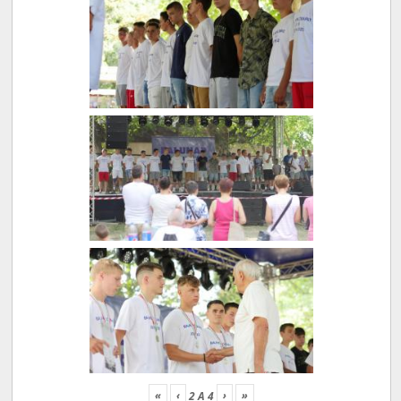
«
‹
›
»
2
A
4