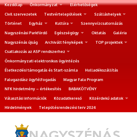
Kezdőlap
Önkormányzat
Elérhetőségek
Civil szervezetek
Testvértelepülések
Szálláshelyek
Történet
Egyház
Kultúra
Szennyvízcsatornázás
Nagyszénási Parkfürdő
Egészségügy
Oktatás
Galéria
Nagyszénás újság
Archivált fényképek
TOP projektek
Csatlakozás az ASP rendszerhez
Önkormányzati elektronikus ügyintézés
Életkezdési támogatás és Start-számla
Hulladékszállítás
Falugazdász ügyfélfogadás
Magyar Falu Program
NFK hirdetmény – értékesítés
BABAKÖTVÉNY
Választási információk
Közadatkereső
Közérdekű adatok
Hirdetmények
Településrendezési terv 2024