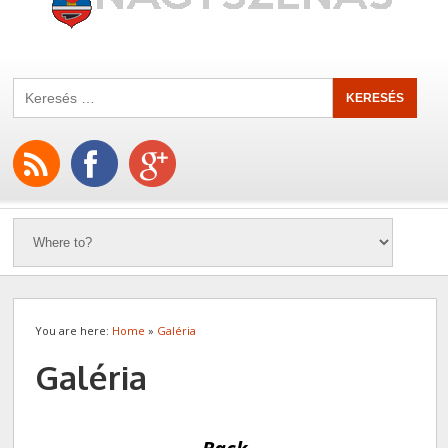
You are here:
Home
»
Galéria
Galéria