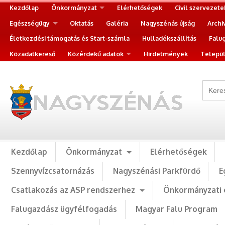
Kezdőlap
Önkormányzat
Elérhetőségek
Civil szervezete
Egészségügy
Oktatás
Galéria
Nagyszénás újság
Archi
Életkezdési támogatás és Start-számla
Hulladékszállítás
Falu
Közadatkereső
Közérdekű adatok
Hirdetmények
Települ
Kezdőlap
Önkormányzat
Elérhetőségek
Szennyvízcsatornázás
Nagyszénási Parkfürdő
E
Csatlakozás az ASP rendszerhez
Önkormányzati 
Falugazdász ügyfélfogadás
Magyar Falu Program