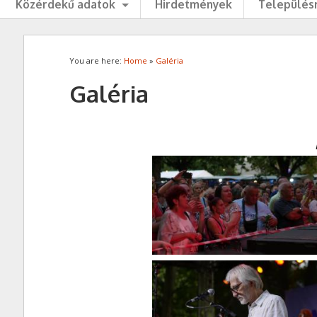
Közérdekű adatok
Hirdetmények
Településr
You are here:
Home
»
Galéria
Galéria