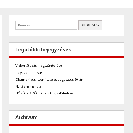
Legutóbbi bejegyzések
Vízkorlátozás megszüntetése
Pályázati felhívás
Ökumenikus istentisztelet augusztus 20-án
Nyitás hamarosan!
HŐSÉGRIADÓ – Kijelölt hűsölőhelyek
Archívum