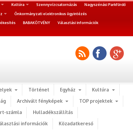
Kultúra
Szennyvízcsatornázás
Nagyszénási Parkfürdő
ez
Önkormányzati elektronikus ügyintézés
ékesítés
BABAKÖTVÉNY
Választási információk
elyek
Történet
Egyház
Kultúra
ság
Archivált fényképek
TOP projektek
art-számla
Hulladékszállítás
álasztási információk
Közadatkereső