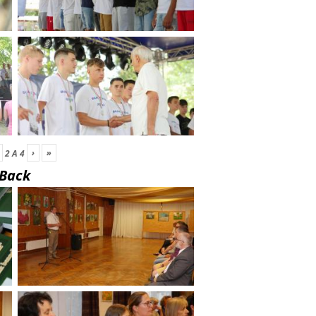
›
»
2
A
4
Back