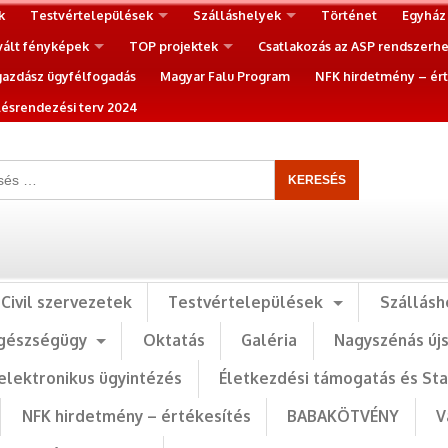
k
Testvértelepülések
Szálláshelyek
Történet
Egyház
vált fényképek
TOP projektek
Csatlakozás az ASP rendszerh
gazdász ügyfélfogadás
Magyar Falu Program
NFK hirdetmény – ért
ésrendezési terv 2024
Civil szervezetek
Testvértelepülések
Szállásh
gészségügy
Oktatás
Galéria
Nagyszénás új
elektronikus ügyintézés
Életkezdési támogatás és St
NFK hirdetmény – értékesítés
BABAKÖTVÉNY
V