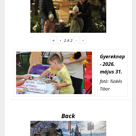
«
‹
›
»
2
A
2
Gyereknap
- 2026.
május 31.
fotó: Tüskés
Tibor
Back