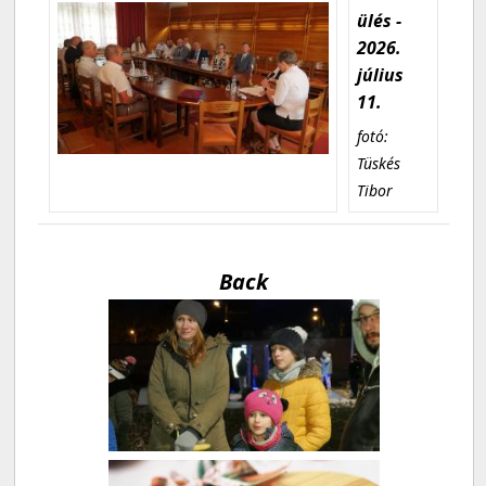
ülés -
2026.
július
11.
fotó:
Tüskés
Tibor
Back