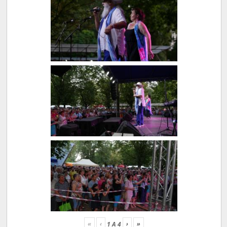
«
‹
›
»
1
A
4