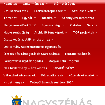
Kezdőlap
Önkormányzat
Elérhetőségek
Civil szervezetek
Testvértelepülések
Szálláshelyek
Történet
Egyház
Kultúra
Szennyvízcsatornázás
Nagyszénási Parkfürdő
Egészségügy
Oktatás
Galéria
Nagyszénás újság
Archivált fényképek
TOP projektek
Csatlakozás az ASP rendszerhez
Önkormányzati elektronikus ügyintézés
Életkezdési támogatás és Start-számla
Hulladékszállítás
Falugazdász ügyfélfogadás
Magyar Falu Program
NFK hirdetmény – értékesítés
BABAKÖTVÉNY
Választási információk
Közadatkereső
Közérdekű adatok
Hirdetmények
Településrendezési terv 2024