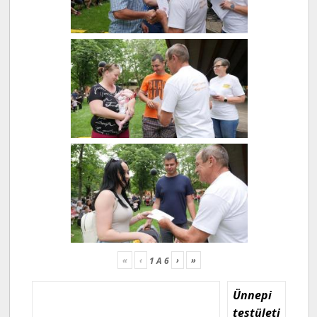
«
‹
›
»
1
A
6
Ünnepi
testületi