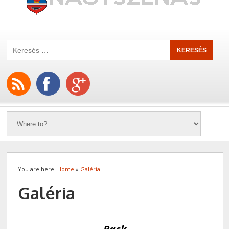
You are here:
Home
»
Galéria
Galéria