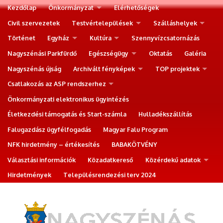
Kezdőlap
Önkormányzat
Elérhetőségek
Civil szervezetek
Testvértelepülések
Szálláshelyek
Történet
Egyház
Kultúra
Szennyvízcsatornázás
Nagyszénási Parkfürdő
Egészségügy
Oktatás
Galéria
Nagyszénás újság
Archivált fényképek
TOP projektek
Csatlakozás az ASP rendszerhez
Önkormányzati elektronikus ügyintézés
Életkezdési támogatás és Start-számla
Hulladékszállítás
Falugazdász ügyfélfogadás
Magyar Falu Program
NFK hirdetmény – értékesítés
BABAKÖTVÉNY
Választási információk
Közadatkereső
Közérdekű adatok
Hirdetmények
Településrendezési terv 2024