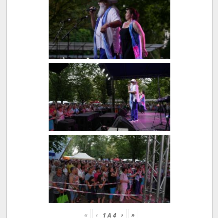
«
‹
›
»
1
A
4