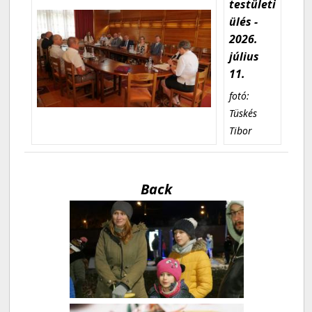
testületi
ülés -
2026.
július
11.
fotó:
Tüskés
Tibor
Back