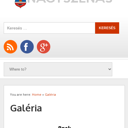
You are here:
Home
»
Galéria
Galéria