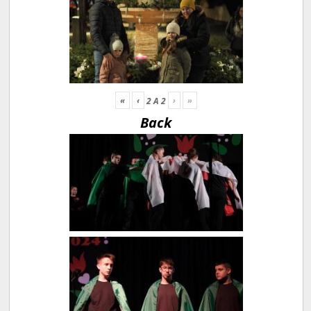
«
‹
›
»
2
A
2
Back