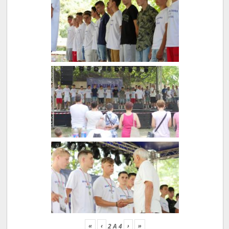
«
‹
›
»
2
A
4