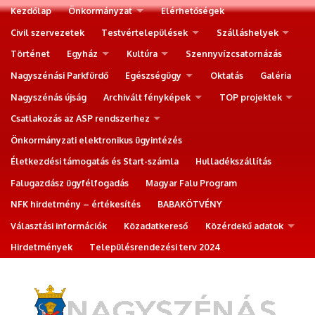
Kezdőlap
Önkormányzat
Elérhetőségek
Civil szervezetek
Testvértelepülések
Szálláshelyek
Történet
Egyház
Kultúra
Szennyvízcsatornázás
Nagyszénási Parkfürdő
Egészségügy
Oktatás
Galéria
Nagyszénás újság
Archivált fényképek
TOP projektek
Csatlakozás az ASP rendszerhez
Önkormányzati elektronikus ügyintézés
Életkezdési támogatás és Start-számla
Hulladékszállítás
Falugazdász ügyfélfogadás
Magyar Falu Program
NFK hirdetmény – értékesítés
BABAKÖTVÉNY
Választási információk
Közadatkereső
Közérdekű adatok
Hirdetmények
Településrendezési terv 2024