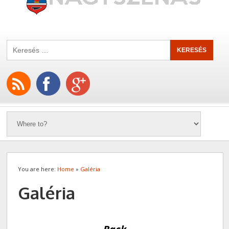
You are here:
Home
»
Galéria
Galéria