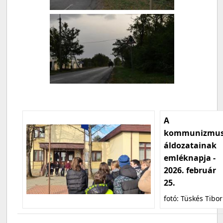
A
kommunizmu
áldozatainak
emléknapja -
2026. február
25.
fotó: Tüskés Tibor