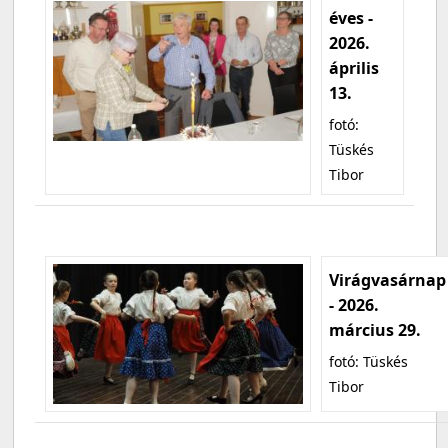
éves -
2026.
április
13.
fotó:
Tüskés
Tibor
Virágvasárnap
- 2026.
március 29.
fotó: Tüskés
Tibor