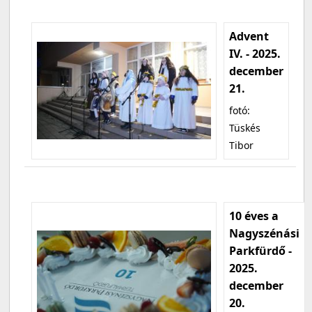
Advent
IV. - 2025.
december
21.
fotó:
Tüskés
Tibor
10 éves a
Nagyszénási
Parkfürdő -
2025.
december
20.