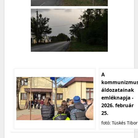
A
kommunizmu
áldozatainak
emléknapja -
2026. február
25.
fotó: Tüskés Tibor