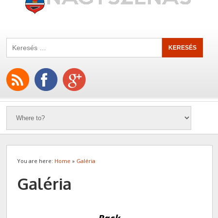
You are here:
Home
»
Galéria
Galéria