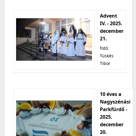
Advent
IV. - 2025.
december
21.
fotó:
Tüskés
Tibor
10 éves a
Nagyszénási
Parkfürdő -
2025.
december
20.