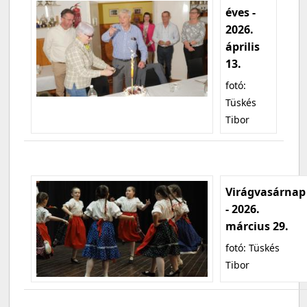
éves -
2026.
április
13.
fotó:
Tüskés
Tibor
Virágvasárnap
- 2026.
március 29.
fotó: Tüskés
Tibor