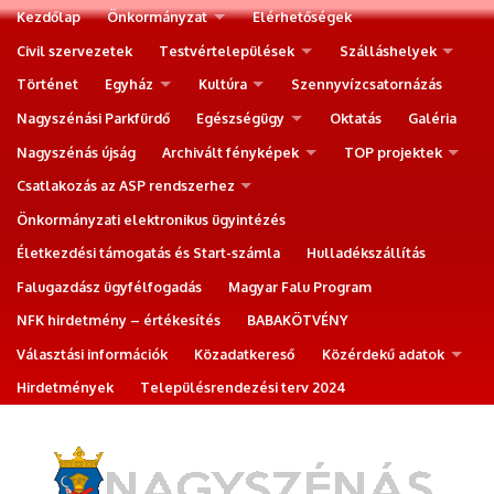
Kezdőlap
Önkormányzat
Elérhetőségek
Civil szervezetek
Testvértelepülések
Szálláshelyek
Történet
Egyház
Kultúra
Szennyvízcsatornázás
Nagyszénási Parkfürdő
Egészségügy
Oktatás
Galéria
Nagyszénás újság
Archivált fényképek
TOP projektek
Csatlakozás az ASP rendszerhez
Önkormányzati elektronikus ügyintézés
Életkezdési támogatás és Start-számla
Hulladékszállítás
Falugazdász ügyfélfogadás
Magyar Falu Program
NFK hirdetmény – értékesítés
BABAKÖTVÉNY
Választási információk
Közadatkereső
Közérdekű adatok
Hirdetmények
Településrendezési terv 2024