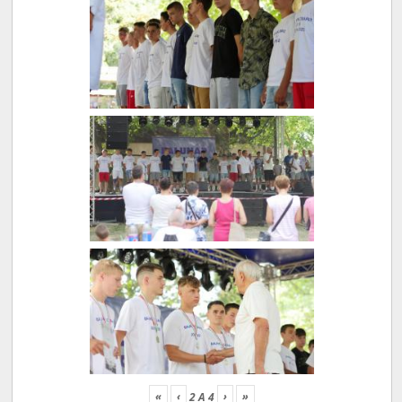
«
‹
›
»
2
A
4