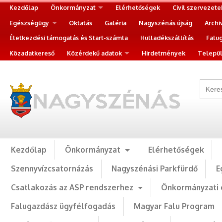
Kezdőlap
Önkormányzat
Elérhetőségek
Civil szervezete
Egészségügy
Oktatás
Galéria
Nagyszénás újság
Archi
Életkezdési támogatás és Start-számla
Hulladékszállítás
Falu
Közadatkereső
Közérdekű adatok
Hirdetmények
Települ
Kezdőlap
Önkormányzat
Elérhetőségek
Szennyvízcsatornázás
Nagyszénási Parkfürdő
E
Csatlakozás az ASP rendszerhez
Önkormányzati 
Falugazdász ügyfélfogadás
Magyar Falu Program