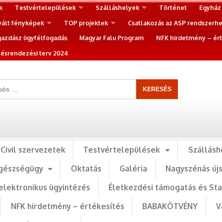
k
Testvértelepülések
Szálláshelyek
Történet
Egyház
vált fényképek
TOP projektek
Csatlakozás az ASP rendszerh
gazdász ügyfélfogadás
Magyar Falu Program
NFK hirdetmény – ért
ésrendezési terv 2024
Civil szervezetek
Testvértelepülések
Szállásh
gészségügy
Oktatás
Galéria
Nagyszénás új
elektronikus ügyintézés
Életkezdési támogatás és St
NFK hirdetmény – értékesítés
BABAKÖTVÉNY
V