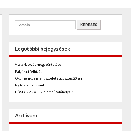
Legutóbbi bejegyzések
Vízkorlátozás megszüntetése
Pályázati felhívás
Ökumenikus istentisztelet augusztus 20-án
Nyitás hamarosan!
HŐSÉGRIADÓ – Kijelölt hűsölőhelyek
Archívum