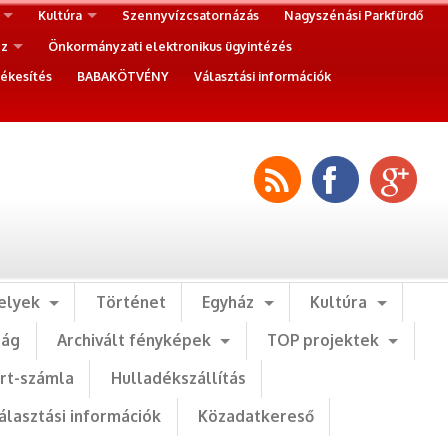
Kultúra
Szennyvízcsatornázás
Nagyszénási Parkfürdő
ez
Önkormányzati elektronikus ügyintézés
ékesítés
BABAKÖTVÉNY
Választási információk
elyek
Történet
Egyház
Kultúra
ság
Archivált fényképek
TOP projektek
art-számla
Hulladékszállítás
álasztási információk
Közadatkereső