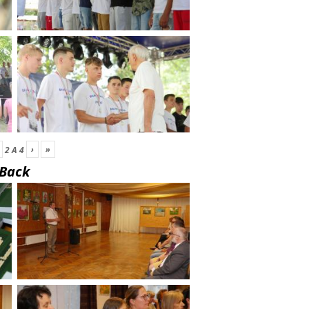
›
»
2
A
4
Back