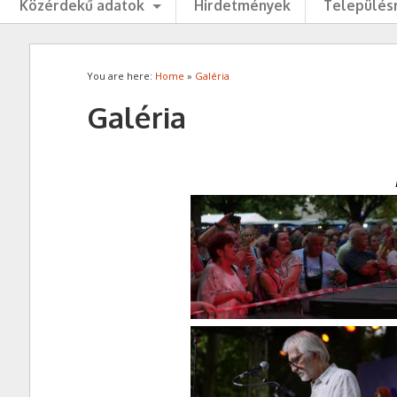
Közérdekű adatok
Hirdetmények
Településr
You are here:
Home
»
Galéria
Galéria