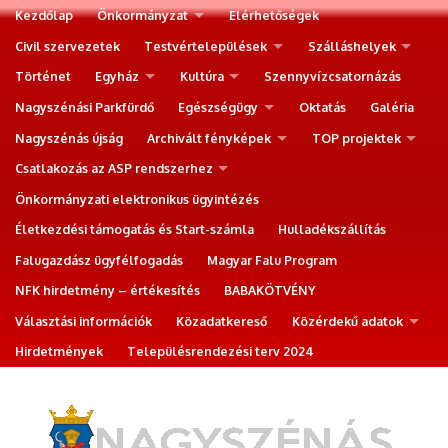
Kezdőlap
Önkormányzat
Elérhetőségek
Civil szervezetek
Testvértelepülések
Szálláshelyek
Történet
Egyház
Kultúra
Szennyvízcsatornázás
Nagyszénási Parkfürdő
Egészségügy
Oktatás
Galéria
Nagyszénás újság
Archivált fényképek
TOP projektek
Csatlakozás az ASP rendszerhez
Önkormányzati elektronikus ügyintézés
Életkezdési támogatás és Start-számla
Hulladékszállítás
Falugazdász ügyfélfogadás
Magyar Falu Program
NFK hirdetmény – értékesítés
BABAKÖTVÉNY
Választási információk
Közadatkereső
Közérdekű adatok
Hirdetmények
Településrendezési terv 2024