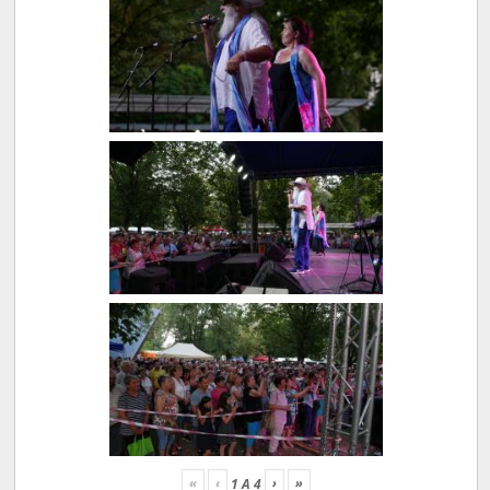
«
‹
›
»
1
A
4