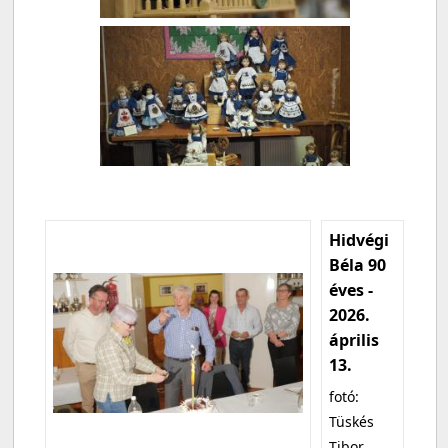
Hidvégi
Béla 90
éves -
2026.
április
13.
fotó:
Tüskés
Tibor