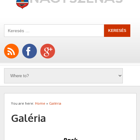
You are here:
Home
»
Galéria
Galéria