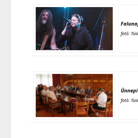
Falunap
fotó: Tüs
Ünnepi 
fotó: Tüs