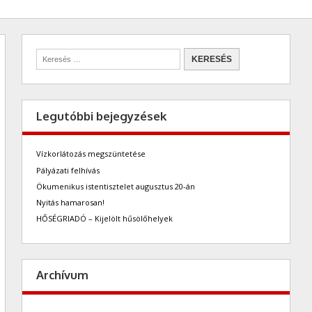
Legutóbbi bejegyzések
Vízkorlátozás megszüntetése
Pályázati felhívás
Ökumenikus istentisztelet augusztus 20-án
Nyitás hamarosan!
HŐSÉGRIADÓ – Kijelölt hűsölőhelyek
Archívum