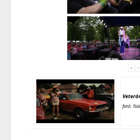
«
‹
Veterán
fotó: Tüs