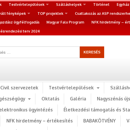
k
Testvértelepülések
Szálláshelyek
Történet
Egyház
vált fényképek
TOP projektek
Csatlakozás az ASP rendszerh
gazdász ügyfélfogadás
Magyar Falu Program
NFK hirdetmény – ért
ésrendezési terv 2024
Civil szervezetek
Testvértelepülések
Szállásh
gészségügy
Oktatás
Galéria
Nagyszénás új
elektronikus ügyintézés
Életkezdési támogatás és St
NFK hirdetmény – értékesítés
BABAKÖTVÉNY
V