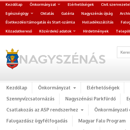
Kezdőlap
Önkormányzat
Elérhetőségek
Civil szervezete
Egészségügy
Oktatás
Galéria
Nagyszénás újság
Archi
Életkezdési támogatás és Start-számla
Hulladékszállítás
Falu
Közadatkereső
Közérdekű adatok
Hirdetmények
Települ
Kezdőlap
Önkormányzat
Elérhetőségek
Szennyvízcsatornázás
Nagyszénási Parkfürdő
E
Csatlakozás az ASP rendszerhez
Önkormányzati 
Falugazdász ügyfélfogadás
Magyar Falu Program