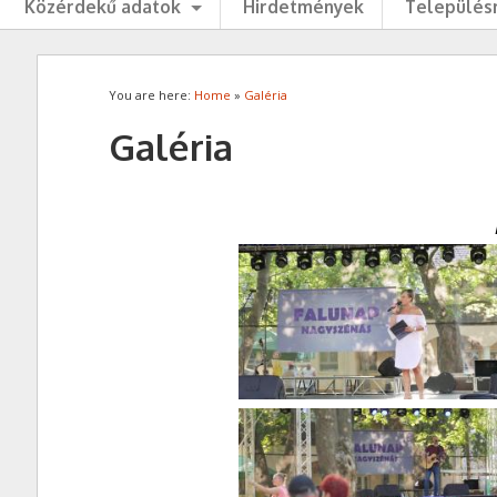
Közérdekű adatok
Hirdetmények
Településr
You are here:
Home
»
Galéria
Galéria