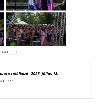
›
»
1
A
4
autó-találkozó - 2026. július 18.
kés Tibor