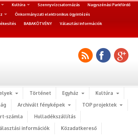
Kultúra
Szennyvízcsatornázás
Nagyszénási Parkfürdő
ez
Önkormányzati elektronikus ügyintézés
ékesítés
BABAKÖTVÉNY
Választási információk
elyek
Történet
Egyház
Kultúra
ság
Archivált fényképek
TOP projektek
art-számla
Hulladékszállítás
álasztási információk
Közadatkereső