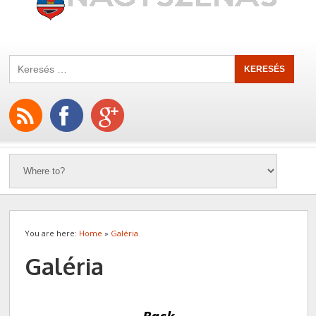
You are here:
Home
»
Galéria
Galéria