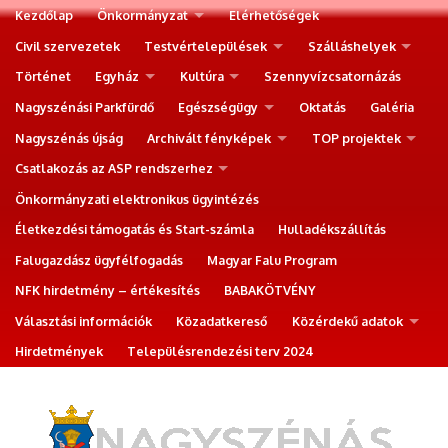
Kezdőlap
Önkormányzat
Elérhetőségek
Civil szervezetek
Testvértelepülések
Szálláshelyek
Történet
Egyház
Kultúra
Szennyvízcsatornázás
Nagyszénási Parkfürdő
Egészségügy
Oktatás
Galéria
Nagyszénás újság
Archivált fényképek
TOP projektek
Csatlakozás az ASP rendszerhez
Önkormányzati elektronikus ügyintézés
Életkezdési támogatás és Start-számla
Hulladékszállítás
Falugazdász ügyfélfogadás
Magyar Falu Program
NFK hirdetmény – értékesítés
BABAKÖTVÉNY
Választási információk
Közadatkereső
Közérdekű adatok
Hirdetmények
Településrendezési terv 2024