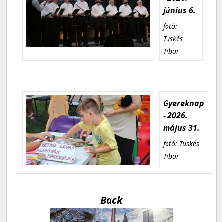
június 6.
fotó:
Tüskés
Tibor
Gyereknap
- 2026.
május 31.
fotó: Tüskés
Tibor
Back