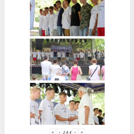
«
‹
›
»
2
A
4