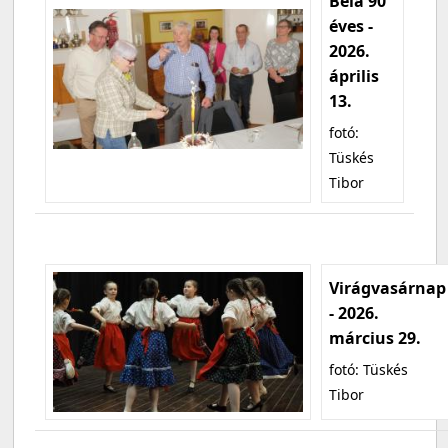
Béla 90
éves -
2026.
április
13.
fotó:
Tüskés
Tibor
Virágvasárnap
- 2026.
március 29.
fotó: Tüskés
Tibor