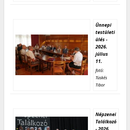
Ünnepi
testületi
ülés -
2026.
július
11.
fotó:
Tüskés
Tibor
Népzenei
Találkozó
- 2026.