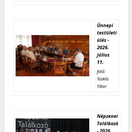
Ünnepi
testületi
ülés -
2026.
július
11.
fotó:
Tüskés
Tibor
Népzenei
Találkozó
- 2026.