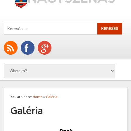
You are here:
Home
»
Galéria
Galéria