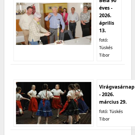
Béla 90
éves -
2026.
április
13.
fotó:
Tüskés
Tibor
Virágvasárnap
- 2026.
március 29.
fotó: Tüskés
Tibor