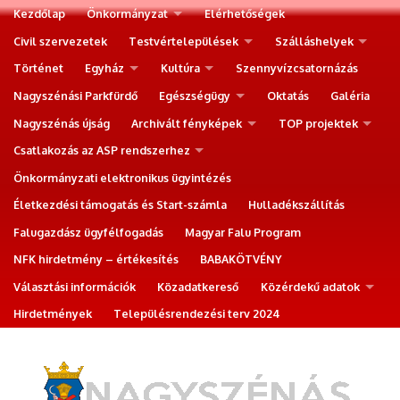
Kezdőlap
Önkormányzat
Elérhetőségek
Civil szervezetek
Testvértelepülések
Szálláshelyek
Történet
Egyház
Kultúra
Szennyvízcsatornázás
Nagyszénási Parkfürdő
Egészségügy
Oktatás
Galéria
Nagyszénás újság
Archivált fényképek
TOP projektek
Csatlakozás az ASP rendszerhez
Önkormányzati elektronikus ügyintézés
Életkezdési támogatás és Start-számla
Hulladékszállítás
Falugazdász ügyfélfogadás
Magyar Falu Program
NFK hirdetmény – értékesítés
BABAKÖTVÉNY
Választási információk
Közadatkereső
Közérdekű adatok
Hirdetmények
Településrendezési terv 2024