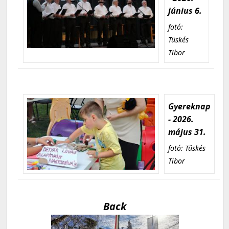
június 6.
fotó:
Tüskés
Tibor
Gyereknap
- 2026.
május 31.
fotó: Tüskés
Tibor
Back