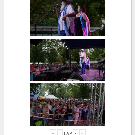
«
‹
›
»
1
A
4