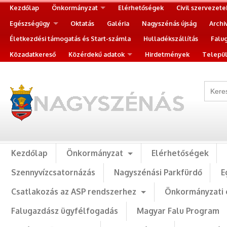
Kezdőlap
Önkormányzat
Elérhetőségek
Civil szervezete
Egészségügy
Oktatás
Galéria
Nagyszénás újság
Archi
Életkezdési támogatás és Start-számla
Hulladékszállítás
Falu
Közadatkereső
Közérdekű adatok
Hirdetmények
Települ
Kezdőlap
Önkormányzat
Elérhetőségek
Szennyvízcsatornázás
Nagyszénási Parkfürdő
E
Csatlakozás az ASP rendszerhez
Önkormányzati 
Falugazdász ügyfélfogadás
Magyar Falu Program