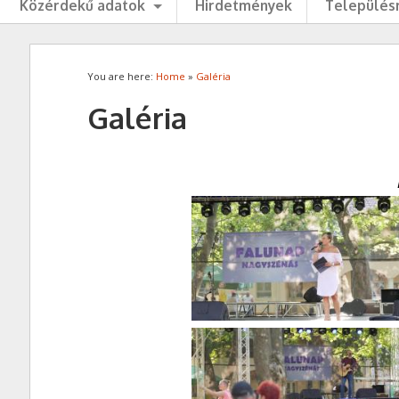
Közérdekű adatok
Hirdetmények
Településr
You are here:
Home
»
Galéria
Galéria