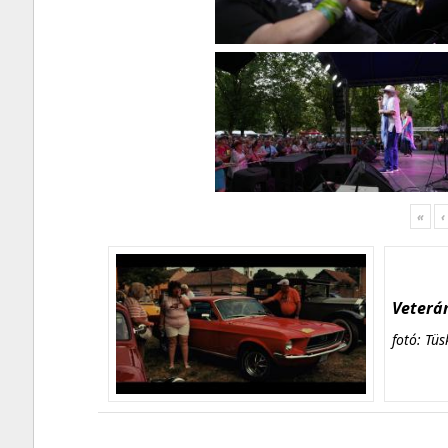
«
‹
Veterán
fotó: Tüs