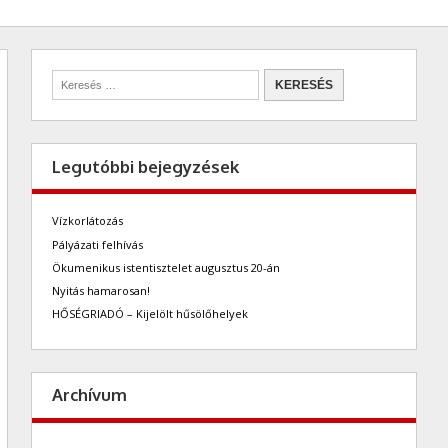
Legutóbbi bejegyzések
Vízkorlátozás
Pályázati felhívás
Ökumenikus istentisztelet augusztus 20-án
Nyitás hamarosan!
HŐSÉGRIADÓ – Kijelölt hűsölőhelyek
Archívum