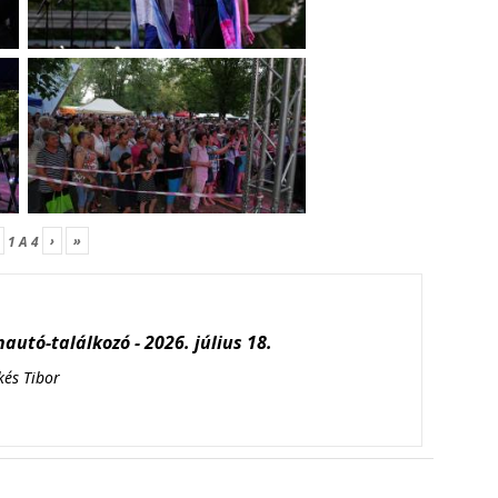
›
»
1
A
4
autó-találkozó - 2026. július 18.
kés Tibor