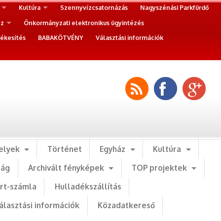
Kultúra
Szennyvízcsatornázás
Nagyszénási Parkfürdő
ez
Önkormányzati elektronikus ügyintézés
ékesítés
BABAKÖTVÉNY
Választási információk
elyek
Történet
Egyház
Kultúra
ság
Archivált fényképek
TOP projektek
art-számla
Hulladékszállítás
álasztási információk
Közadatkereső