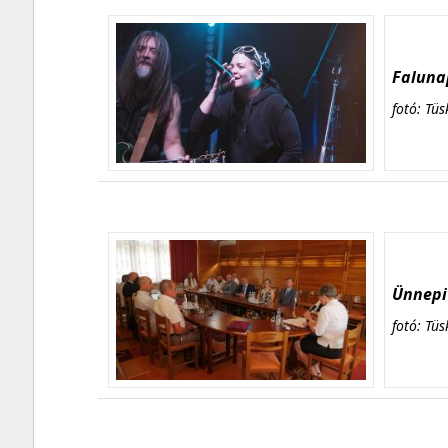
Falunap
fotó: Tüs
Ünnepi 
fotó: Tüs