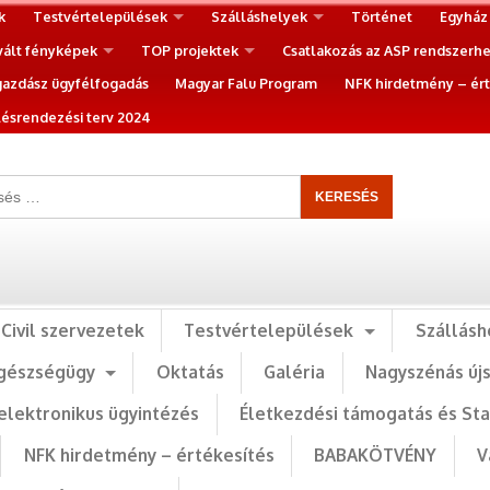
k
Testvértelepülések
Szálláshelyek
Történet
Egyház
vált fényképek
TOP projektek
Csatlakozás az ASP rendszerh
gazdász ügyfélfogadás
Magyar Falu Program
NFK hirdetmény – ért
ésrendezési terv 2024
Civil szervezetek
Testvértelepülések
Szállásh
gészségügy
Oktatás
Galéria
Nagyszénás új
elektronikus ügyintézés
Életkezdési támogatás és St
NFK hirdetmény – értékesítés
BABAKÖTVÉNY
V