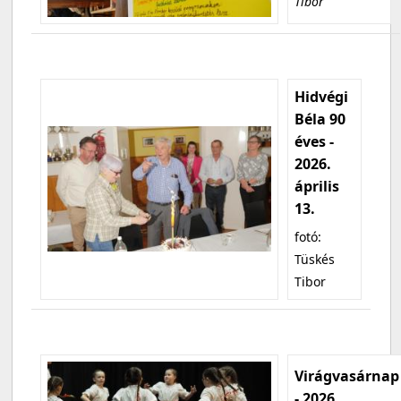
Tibor
Hidvégi
Béla 90
éves -
2026.
április
13.
fotó:
Tüskés
Tibor
Virágvasárnap
- 2026.