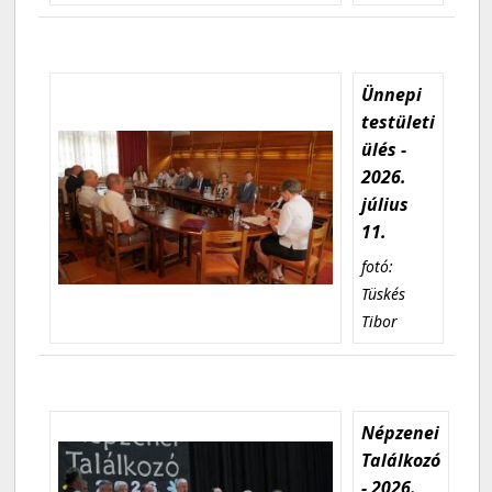
Ünnepi
testületi
ülés -
2026.
július
11.
fotó:
Tüskés
Tibor
Népzenei
Találkozó
- 2026.