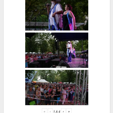
«
‹
›
»
1
A
4