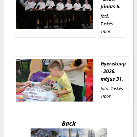
június 6.
fotó:
Tüskés
Tibor
Gyereknap
- 2026.
május 31.
fotó: Tüskés
Tibor
Back