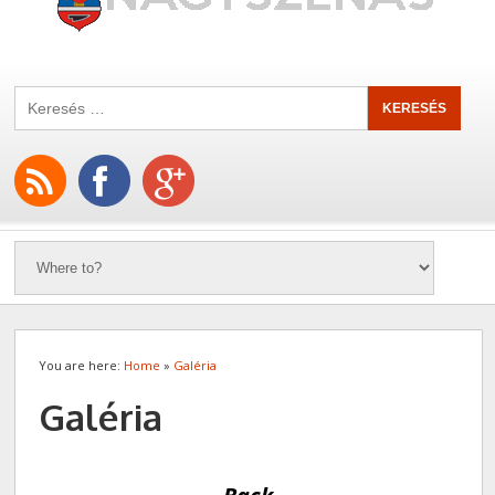
You are here:
Home
»
Galéria
Galéria