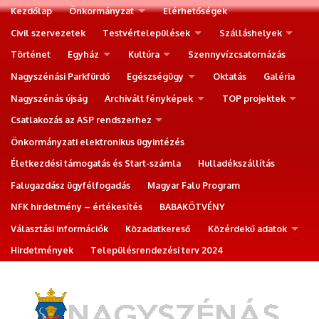
Kezdőlap
Önkormányzat
Elérhetőségek
Civil szervezetek
Testvértelepülések
Szálláshelyek
Történet
Egyház
Kultúra
Szennyvízcsatornázás
Nagyszénási Parkfürdő
Egészségügy
Oktatás
Galéria
Nagyszénás újság
Archivált fényképek
TOP projektek
Csatlakozás az ASP rendszerhez
Önkormányzati elektronikus ügyintézés
Életkezdési támogatás és Start-számla
Hulladékszállítás
Falugazdász ügyfélfogadás
Magyar Falu Program
NFK hirdetmény – értékesítés
BABAKÖTVÉNY
Választási információk
Közadatkereső
Közérdekű adatok
Hirdetmények
Településrendezési terv 2024