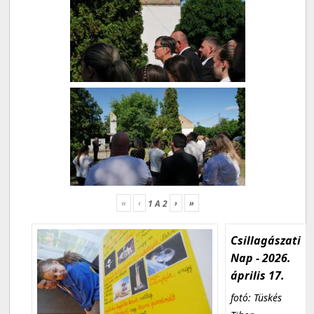
«
‹
›
»
1
A
2
Csillagászati
Nap - 2026.
április 17.
fotó: Tüskés