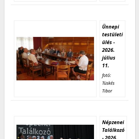
Ünnepi
testületi
ülés -
2026.
július
11.
fotó:
Tüskés
Tibor
Népzenei
Találkozó
- 2026.