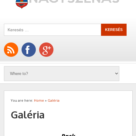
You are here:
Home
»
Galéria
Galéria