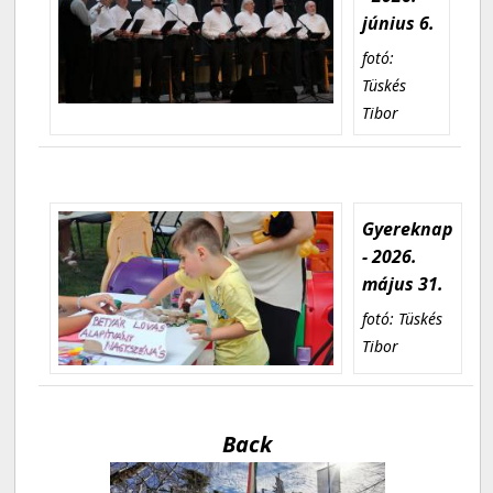
június 6.
fotó:
Tüskés
Tibor
Gyereknap
- 2026.
május 31.
fotó: Tüskés
Tibor
Back