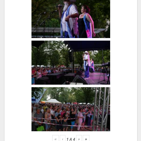
«
‹
›
»
1
A
4