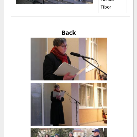
Tibor
Back