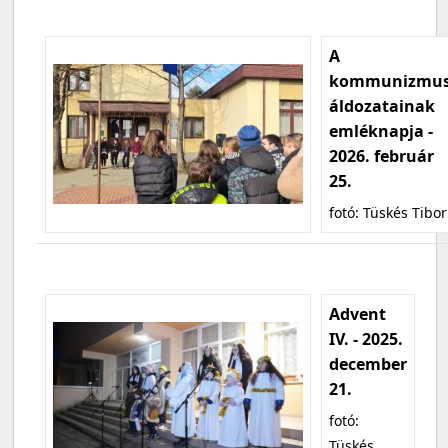
A
kommunizmu
áldozatainak
emléknapja -
2026. február
25.
fotó: Tüskés Tibor
Advent
IV. - 2025.
december
21.
fotó:
Tüskés