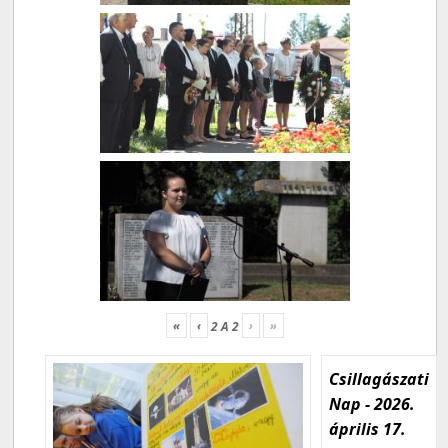
«
‹
›
»
2
A
2
Csillagászati
Nap - 2026.
április 17.