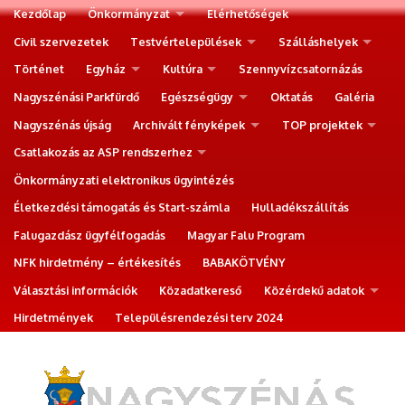
Kezdőlap
Önkormányzat
Elérhetőségek
Civil szervezetek
Testvértelepülések
Szálláshelyek
Történet
Egyház
Kultúra
Szennyvízcsatornázás
Nagyszénási Parkfürdő
Egészségügy
Oktatás
Galéria
Nagyszénás újság
Archivált fényképek
TOP projektek
Csatlakozás az ASP rendszerhez
Önkormányzati elektronikus ügyintézés
Életkezdési támogatás és Start-számla
Hulladékszállítás
Falugazdász ügyfélfogadás
Magyar Falu Program
NFK hirdetmény – értékesítés
BABAKÖTVÉNY
Választási információk
Közadatkereső
Közérdekű adatok
Hirdetmények
Településrendezési terv 2024