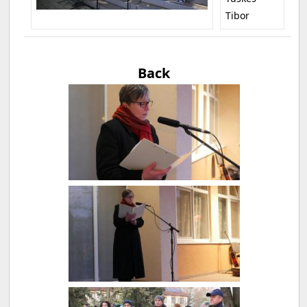
Tibor
Back