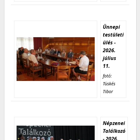
Ünnepi
testületi
ülés -
2026.
július
11.
fotó:
Tüskés
Tibor
Népzenei
Találkozó
- 2026.