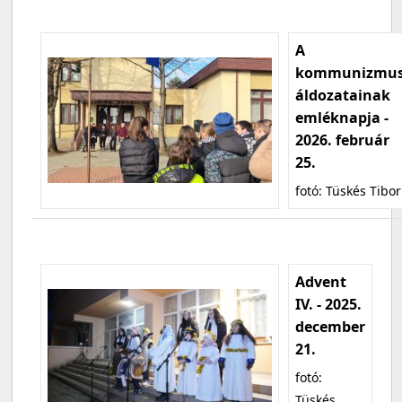
A
kommunizmu
áldozatainak
emléknapja -
2026. február
25.
fotó: Tüskés Tibor
Advent
IV. - 2025.
december
21.
fotó:
Tüskés