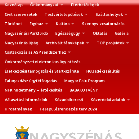
Kezdőlap
Önkormányzat
Elérhetőségek
Civil szervezetek
Testvértelepülések
Szálláshelyek
Történet
Egyház
Kultúra
Szennyvízcsatornázás
Nagyszénási Parkfürdő
Egészségügy
Oktatás
Galéria
Nagyszénás újság
Archivált fényképek
TOP projektek
Csatlakozás az ASP rendszerhez
Önkormányzati elektronikus ügyintézés
Életkezdési támogatás és Start-számla
Hulladékszállítás
Falugazdász ügyfélfogadás
Magyar Falu Program
NFK hirdetmény – értékesítés
BABAKÖTVÉNY
Választási információk
Közadatkereső
Közérdekű adatok
Hirdetmények
Településrendezési terv 2024