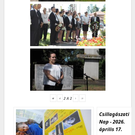
«
‹
›
»
2
A
2
Csillagászati
Nap - 2026.
április 17.