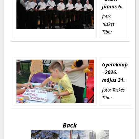
június 6.
fotó:
Tüskés
Tibor
Gyereknap
- 2026.
május 31.
fotó: Tüskés
Tibor
Back