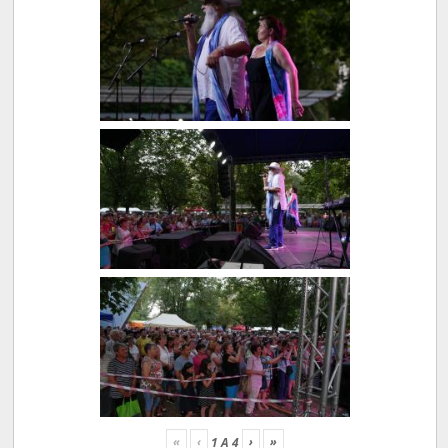
«
‹
›
»
1
A
4