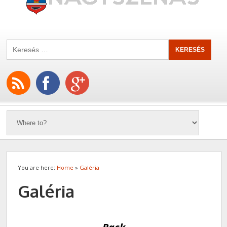
You are here:
Home
»
Galéria
Galéria